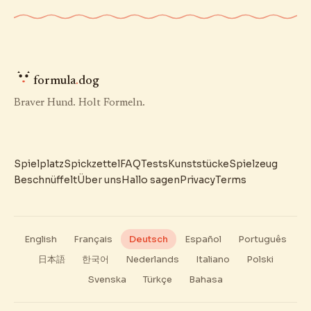
formula
.
dog
Braver Hund. Holt Formeln.
Spielplatz
Spickzettel
FAQ
Tests
Kunststücke
Spielzeug
Beschnüffelt
Über uns
Hallo sagen
Privacy
Terms
English
Français
Deutsch
Español
Português
日本語
한국어
Nederlands
Italiano
Polski
Svenska
Türkçe
Bahasa