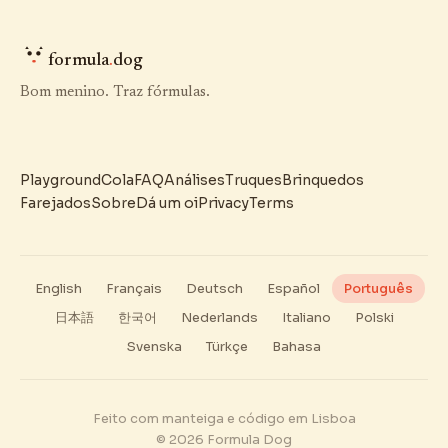
formula
.
dog
Bom menino. Traz fórmulas.
Playground
Cola
FAQ
Análises
Truques
Brinquedos
Farejados
Sobre
Dá um oi
Privacy
Terms
English
Français
Deutsch
Español
Português
日本語
한국어
Nederlands
Italiano
Polski
Svenska
Türkçe
Bahasa
Feito com manteiga e código em Lisboa
© 2026 Formula Dog