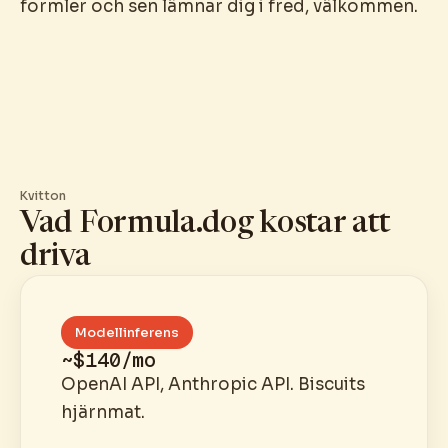
formler och sen lämnar dig i fred, välkommen.
Kvitton
Vad Formula.dog kostar att
driva
Modellinferens
~$140/mo
OpenAI API, Anthropic API. Biscuits
hjärnmat.