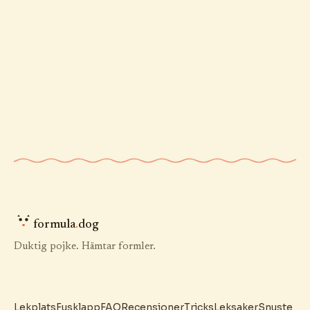
formula
.
dog
Duktig pojke. Hämtar formler.
Lekplats
Fusklapp
FAQ
Recensioner
Tricks
Leksaker
Snuste