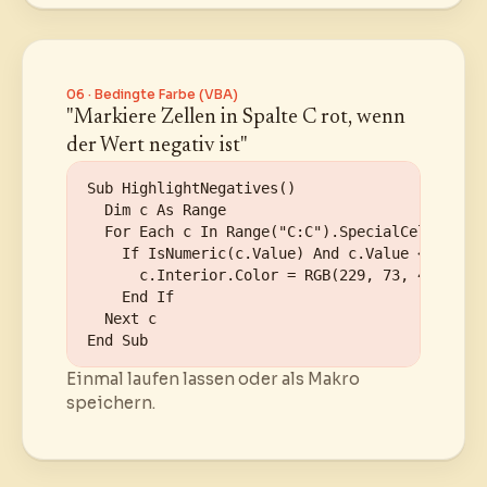
06 · Bedingte Farbe (VBA)
"Markiere Zellen in Spalte C rot, wenn
der Wert negativ ist"
Sub HighlightNegatives()

  Dim c As Range

  For Each c In Range("C:C").SpecialCells(xlCe
    If IsNumeric(c.Value) And c.Value < 0 Then

      c.Interior.Color = RGB(229, 73, 45)

    End If

  Next c

End Sub
Einmal laufen lassen oder als Makro
speichern.