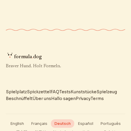
formula
.
dog
Braver Hund. Holt Formeln.
Spielplatz
Spickzettel
FAQ
Tests
Kunststücke
Spielzeug
Beschnüffelt
Über uns
Hallo sagen
Privacy
Terms
English
Français
Deutsch
Español
Português