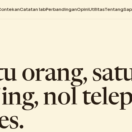
Contekan
Catatan lab
Perbandingan
Opini
Utilitas
Tentang
Sap
tu orang, sat
ing, nol tele
es.