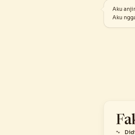
Aku anji
Aku ngga
Fa
Didi