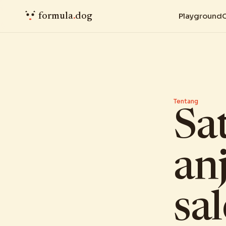
formula
.
dog
Playground
Tentang
Sa
anj
sal