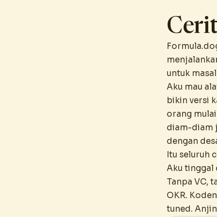
Ceri
Formula.dog
menjalankan 
untuk masal
Aku mau ala
bikin versi 
orang mulai 
diam-diam j
dengan desa
Itu seluruh 
Aku tinggal
Tanpa VC, t
OKR. Kodeny
tuned. Anjin