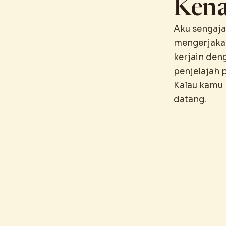
Kena
Aku sengaja
mengerjakan 
kerjain den
penjelajah 
Kalau kamu 
datang.