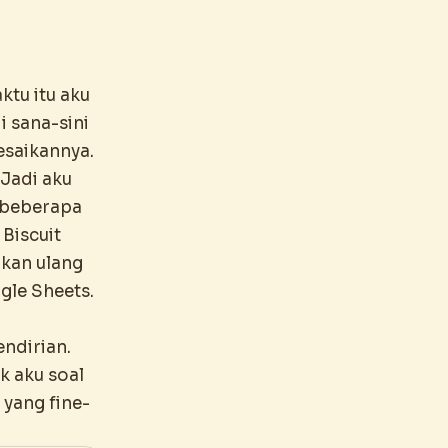
ktu itu aku
i sana-sini
esaikannya.
 Jadi aku
n beberapa
 Biscuit
rkan ulang
gle Sheets.
endirian.
k aku soal
 yang fine-