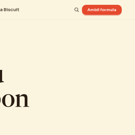
a Biscuit
Ambil formula
u
pon