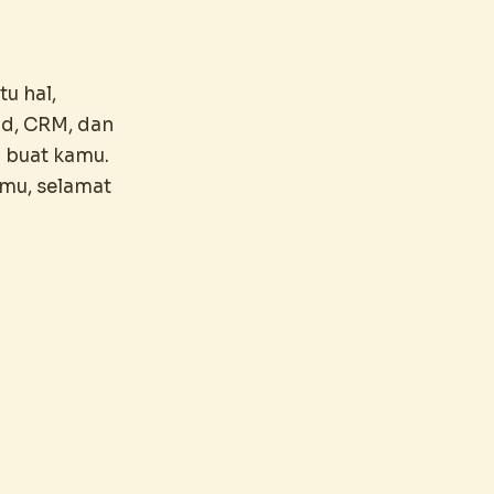
tu hal,
rd, CRM, dan
n buat kamu.
amu, selamat