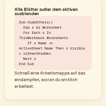
Alle Blätter außer dem aktiven
ausblenden
Sub HideOthers()

  Dim s As Worksheet

  For Each s In 
ThisWorkbook.Worksheets

    If s.Name <> 
ActiveSheet.Name Then s.Visible 
= xlSheetHidden

  Next s

End Sub
Schnell eine Arbeitsmappe auf das
eindampfen, woran du wirklich
arbeitest.