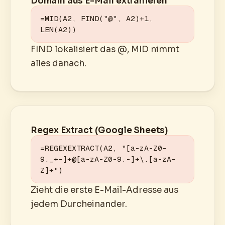
Domain aus E-Mail extrahieren
=MID(A2, FIND("@", A2)+1, 
LEN(A2))
FIND lokalisiert das @, MID nimmt
alles danach.
Regex Extract (Google Sheets)
=REGEXEXTRACT(A2, "[a-zA-Z0-
9._+-]+@[a-zA-Z0-9.-]+\.[a-zA-
Z]+")
Zieht die erste E-Mail-Adresse aus
jedem Durcheinander.