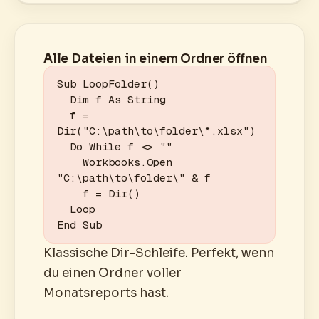
Alle Dateien in einem Ordner öffnen
Sub LoopFolder()

  Dim f As String

  f = 
Dir("C:\path\to\folder\*.xlsx")

  Do While f <> ""

    Workbooks.Open 
"C:\path\to\folder\" & f

    f = Dir()

  Loop

End Sub
Klassische Dir-Schleife. Perfekt, wenn
du einen Ordner voller
Monatsreports hast.