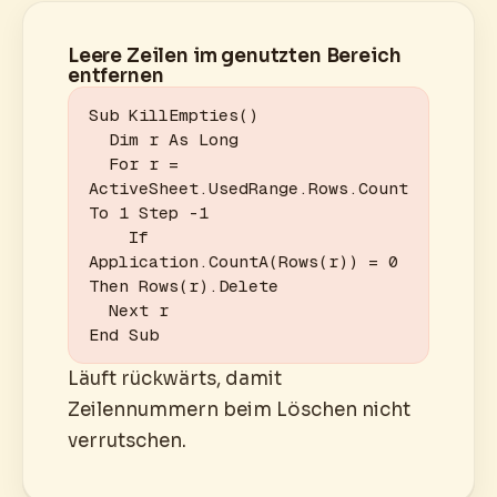
Leere Zeilen im genutzten Bereich
entfernen
Sub KillEmpties()

  Dim r As Long

  For r = 
ActiveSheet.UsedRange.Rows.Count 
To 1 Step -1

    If 
Application.CountA(Rows(r)) = 0 
Then Rows(r).Delete

  Next r

End Sub
Läuft rückwärts, damit
Zeilennummern beim Löschen nicht
verrutschen.