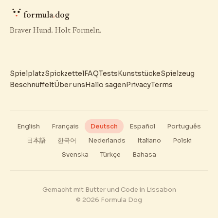
formula
.
dog
Braver Hund. Holt Formeln.
Spielplatz
Spickzettel
FAQ
Tests
Kunststücke
Spielzeug
Beschnüffelt
Über uns
Hallo sagen
Privacy
Terms
English
Français
Deutsch
Español
Português
日本語
한국어
Nederlands
Italiano
Polski
Svenska
Türkçe
Bahasa
Gemacht mit Butter und Code in Lissabon
© 2026 Formula Dog