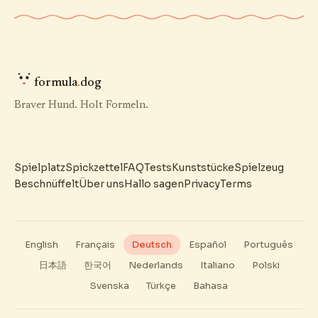
formula
.
dog
Braver Hund. Holt Formeln.
Spielplatz
Spickzettel
FAQ
Tests
Kunststücke
Spielzeug
Beschnüffelt
Über uns
Hallo sagen
Privacy
Terms
English
Français
Deutsch
Español
Português
日本語
한국어
Nederlands
Italiano
Polski
Svenska
Türkçe
Bahasa