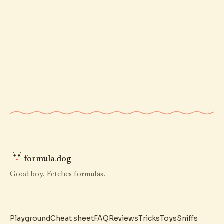
formula
.
dog
Good boy. Fetches formulas.
Playground
Cheat sheet
FAQ
Reviews
Tricks
Toys
Sniffs