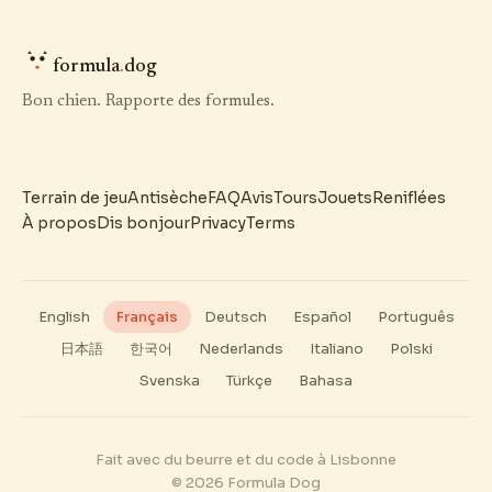
formula
.
dog
Bon chien. Rapporte des formules.
Terrain de jeu
Antisèche
FAQ
Avis
Tours
Jouets
Reniflées
À propos
Dis bonjour
Privacy
Terms
English
Français
Deutsch
Español
Português
日本語
한국어
Nederlands
Italiano
Polski
Svenska
Türkçe
Bahasa
Fait avec du beurre et du code à Lisbonne
© 2026 Formula Dog