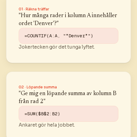
01 · Räkna träffar
"Hur många rader i kolumn A innehåller
ordet 'Denver'?"
=COUNTIF(A:A, "*Denver*")
Jokertecken gör det tunga lyftet.
02 · Löpande summa
"Ge mig en löpande summa av kolumn B
från rad 2"
=SUM($B$2:B2)
Ankaret gör hela jobbet.