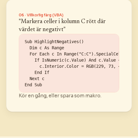
06 · Villkorlig färg (VBA)
"Markera celler i kolumn C rött där
värdet är negativt"
Sub HighlightNegatives()

  Dim c As Range

  For Each c In Range("C:C").SpecialCells(xlCe
    If IsNumeric(c.Value) And c.Value < 0 Then

      c.Interior.Color = RGB(229, 73, 45)

    End If

  Next c

End Sub
Kör en gång, eller spara som makro.