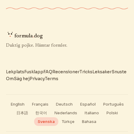
formula
.
dog
Duktig pojke. Hämtar formler.
Lekplats
Fusklapp
FAQ
Recensioner
Tricks
Leksaker
Snuste
Om
Säg hej
Privacy
Terms
English
Français
Deutsch
Español
Português
日本語
한국어
Nederlands
Italiano
Polski
Svenska
Türkçe
Bahasa