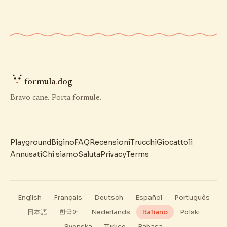
formula
.
dog
Bravo cane. Porta formule.
Playground
Bigino
FAQ
Recensioni
Trucchi
Giocattoli
Annusati
Chi siamo
Saluta
Privacy
Terms
English
Français
Deutsch
Español
Português
日本語
한국어
Nederlands
Italiano
Polski
Svenska
Türkçe
Bahasa