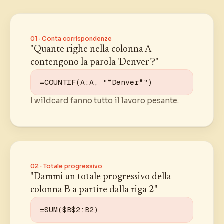
01 · Conta corrispondenze
"Quante righe nella colonna A
contengono la parola 'Denver'?"
=COUNTIF(A:A, "*Denver*")
I wildcard fanno tutto il lavoro pesante.
02 · Totale progressivo
"Dammi un totale progressivo della
colonna B a partire dalla riga 2"
=SUM($B$2:B2)