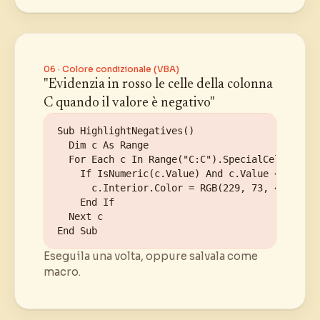
06 · Colore condizionale (VBA)
"Evidenzia in rosso le celle della colonna
C quando il valore è negativo"
Sub HighlightNegatives()

  Dim c As Range

  For Each c In Range("C:C").SpecialCells(xlCe
    If IsNumeric(c.Value) And c.Value < 0 Then

      c.Interior.Color = RGB(229, 73, 45)

    End If

  Next c

End Sub
Eseguila una volta, oppure salvala come
macro.