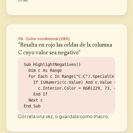
06 · Color condicional (VBA)
"Resalta en rojo las celdas de la columna
C cuyo valor sea negativo"
Sub HighlightNegatives()

  Dim c As Range

  For Each c In Range("C:C").SpecialCells(xlCe
    If IsNumeric(c.Value) And c.Value < 0 Then

      c.Interior.Color = RGB(229, 73, 45)

    End If

  Next c

End Sub
Córrela una vez, o guárdala como macro.