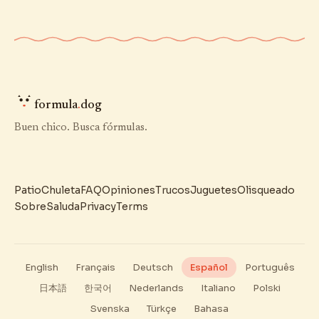
formula
.
dog
Buen chico. Busca fórmulas.
Patio
Chuleta
FAQ
Opiniones
Trucos
Juguetes
Olisqueado
Sobre
Saluda
Privacy
Terms
English
Français
Deutsch
Español
Português
日本語
한국어
Nederlands
Italiano
Polski
Svenska
Türkçe
Bahasa