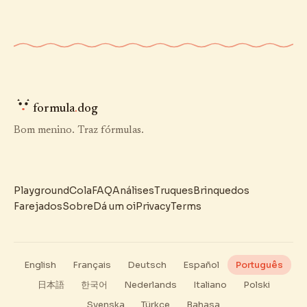
formula
.
dog
Bom menino. Traz fórmulas.
Playground
Cola
FAQ
Análises
Truques
Brinquedos
Farejados
Sobre
Dá um oi
Privacy
Terms
English
Français
Deutsch
Español
Português
日本語
한국어
Nederlands
Italiano
Polski
Svenska
Türkçe
Bahasa