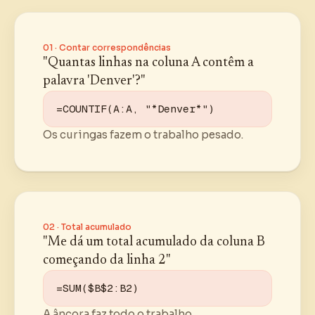
01 · Contar correspondências
"Quantas linhas na coluna A contêm a
palavra 'Denver'?"
=COUNTIF(A:A, "*Denver*")
Os curingas fazem o trabalho pesado.
02 · Total acumulado
"Me dá um total acumulado da coluna B
começando da linha 2"
=SUM($B$2:B2)
A âncora faz todo o trabalho.