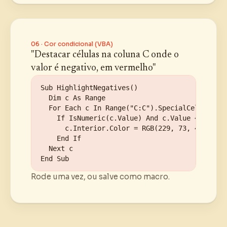
06 · Cor condicional (VBA)
"Destacar células na coluna C onde o
valor é negativo, em vermelho"
Sub HighlightNegatives()

  Dim c As Range

  For Each c In Range("C:C").SpecialCells(xlCe
    If IsNumeric(c.Value) And c.Value < 0 Then

      c.Interior.Color = RGB(229, 73, 45)

    End If

  Next c

End Sub
Rode uma vez, ou salve como macro.