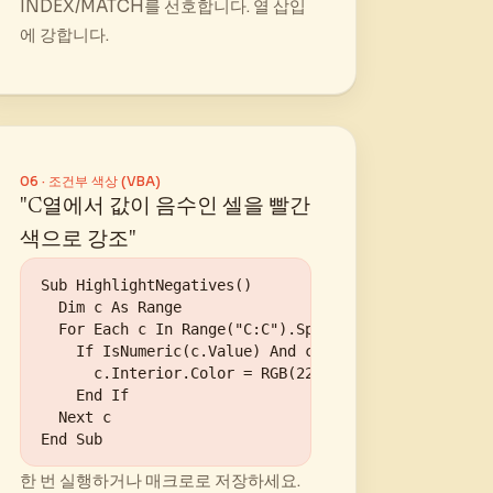
INDEX/MATCH를 선호합니다. 열 삽입
에 강합니다.
06 · 조건부 색상 (VBA)
"C열에서 값이 음수인 셀을 빨간
색으로 강조"
Sub HighlightNegatives()

  Dim c As Range

  For Each c In Range("C:C").SpecialCells(xlCellType
    If IsNumeric(c.Value) And c.Value < 0 Then

      c.Interior.Color = RGB(229, 73, 45)

    End If

  Next c

End Sub
한 번 실행하거나 매크로로 저장하세요.