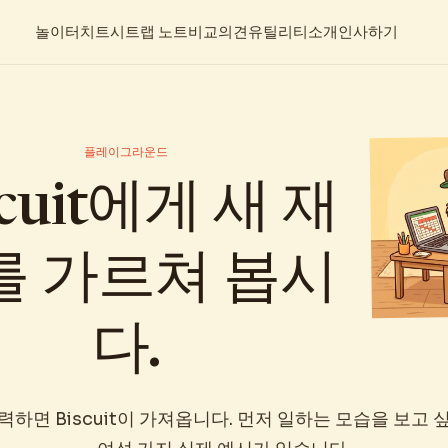
놀이터
치트시트
랩 노트
비교
의견
유틸리티
소개
인사하기
플레이그라운드
scuit에게 새 재
를 가르쳐 봅시
다.
력하면 Biscuit이 가져옵니다. 먼저 일하는 모습을 보고 