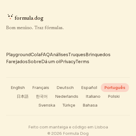
formula
.
dog
Bom menino. Traz fórmulas.
Playground
Cola
FAQ
Análises
Truques
Brinquedos
Farejados
Sobre
Dá um oi
Privacy
Terms
English
Français
Deutsch
Español
Português
日本語
한국어
Nederlands
Italiano
Polski
Svenska
Türkçe
Bahasa
Feito com manteiga e código em Lisboa
© 2026 Formula Dog