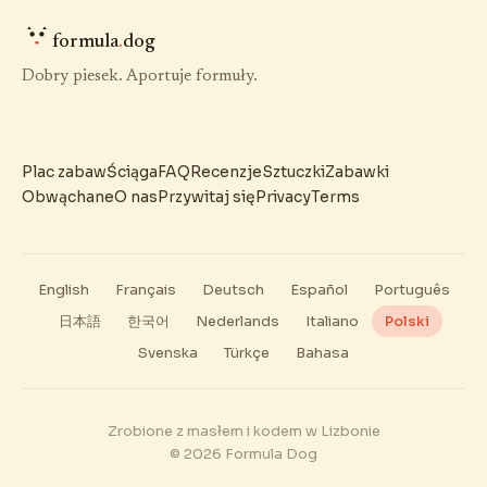
formula
.
dog
Dobry piesek. Aportuje formuły.
Plac zabaw
Ściąga
FAQ
Recenzje
Sztuczki
Zabawki
Obwąchane
O nas
Przywitaj się
Privacy
Terms
English
Français
Deutsch
Español
Português
日本語
한국어
Nederlands
Italiano
Polski
Svenska
Türkçe
Bahasa
Zrobione z masłem i kodem w Lizbonie
© 2026 Formula Dog