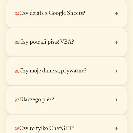
+
Czy działa z Google Sheets?
04
+
Czy potrafi pisać VBA?
05
+
Czy moje dane są prywatne?
06
+
Dlaczego pies?
07
+
Czy to tylko ChatGPT?
08