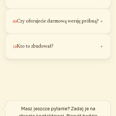
+
Czy oferujecie darmową wersję próbną?
09
+
Kto to zbudował?
10
Masz jeszcze pytanie? Zadaj je na