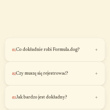
+
Co dokładnie robi Formula.dog?
01
+
Czy muszę się rejestrować?
02
+
Jak bardzo jest dokładny?
03