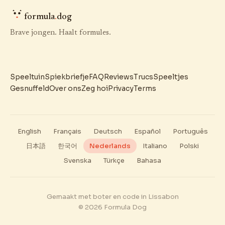
formula
.
dog
Brave jongen. Haalt formules.
Speeltuin
Spiekbriefje
FAQ
Reviews
Trucs
Speeltjes
Gesnuffeld
Over ons
Zeg hoi
Privacy
Terms
English
Français
Deutsch
Español
Português
日本語
한국어
Nederlands
Italiano
Polski
Svenska
Türkçe
Bahasa
Gemaakt met boter en code in Lissabon
© 2026 Formula Dog