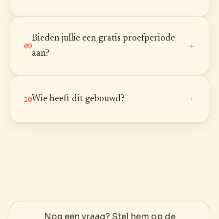
Bieden jullie een gratis proefperiode
+
09
aan?
+
Wie heeft dit gebouwd?
10
Nog een vraag? Stel hem op de