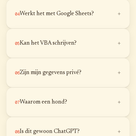
+
Werkt het met Google Sheets?
04
+
Kan het VBA schrijven?
05
+
Zijn mijn gegevens privé?
06
+
Waarom een hond?
07
+
Is dit gewoon ChatGPT?
08