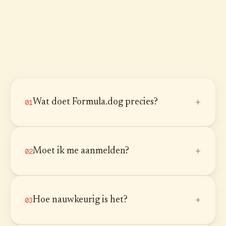
+
Wat doet Formula.dog precies?
01
+
Moet ik me aanmelden?
02
+
Hoe nauwkeurig is het?
03