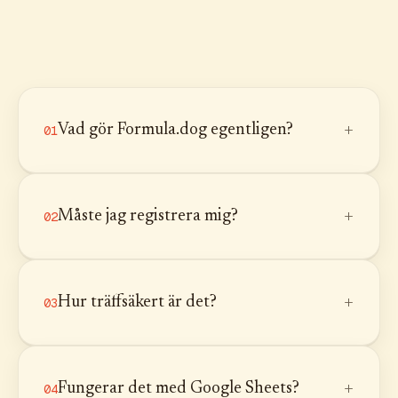
+
Vad gör Formula.dog egentligen?
01
+
Måste jag registrera mig?
02
+
Hur träffsäkert är det?
03
+
Fungerar det med Google Sheets?
04