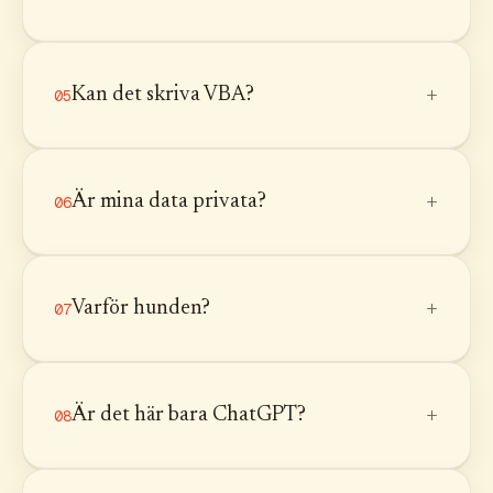
+
Kan det skriva VBA?
05
+
Är mina data privata?
06
+
Varför hunden?
07
+
Är det här bara ChatGPT?
08