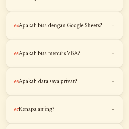
+
Apakah bisa dengan Google Sheets?
04
+
Apakah bisa menulis VBA?
05
+
Apakah data saya privat?
06
+
Kenapa anjing?
07