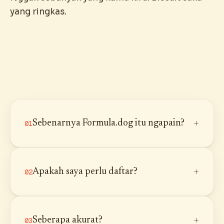
yang ringkas.
+
Sebenarnya Formula.dog itu ngapain?
01
+
Apakah saya perlu daftar?
02
+
Seberapa akurat?
03