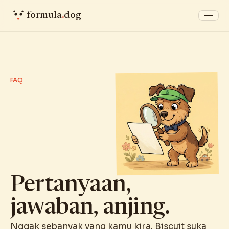
formula
.
dog
FAQ
Pertanyaan,
jawaban, anjing.
Nggak sebanyak yang kamu kira. Biscuit suka