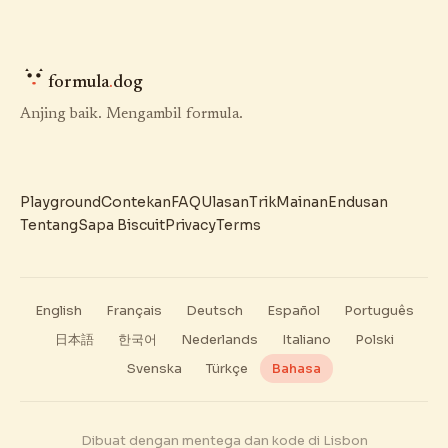
formula
.
dog
Anjing baik. Mengambil formula.
Playground
Contekan
FAQ
Ulasan
Trik
Mainan
Endusan
Tentang
Sapa Biscuit
Privacy
Terms
English
Français
Deutsch
Español
Português
日本語
한국어
Nederlands
Italiano
Polski
Svenska
Türkçe
Bahasa
Dibuat dengan mentega dan kode di Lisbon