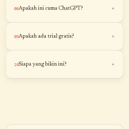
+
Apakah ini cuma ChatGPT?
08
+
Apakah ada trial gratis?
09
+
Siapa yang bikin ini?
10