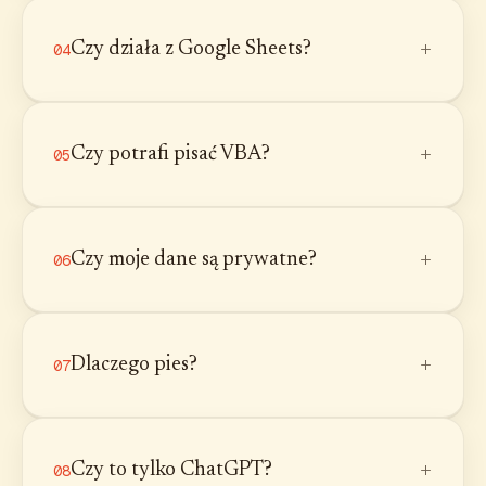
+
Czy działa z Google Sheets?
04
+
Czy potrafi pisać VBA?
05
+
Czy moje dane są prywatne?
06
+
Dlaczego pies?
07
+
Czy to tylko ChatGPT?
08