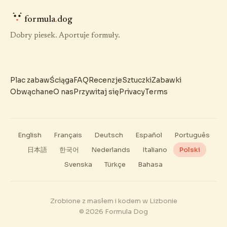
formula
.
dog
Dobry piesek. Aportuje formuły.
Plac zabaw
Ściąga
FAQ
Recenzje
Sztuczki
Zabawki
Obwąchane
O nas
Przywitaj się
Privacy
Terms
English
Français
Deutsch
Español
Português
日本語
한국어
Nederlands
Italiano
Polski
Svenska
Türkçe
Bahasa
Zrobione z masłem i kodem w Lizbonie
© 2026 Formula Dog