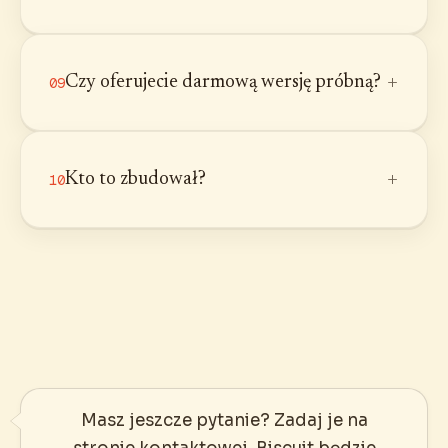
+
Czy oferujecie darmową wersję próbną?
09
+
Kto to zbudował?
10
Masz jeszcze pytanie? Zadaj je na