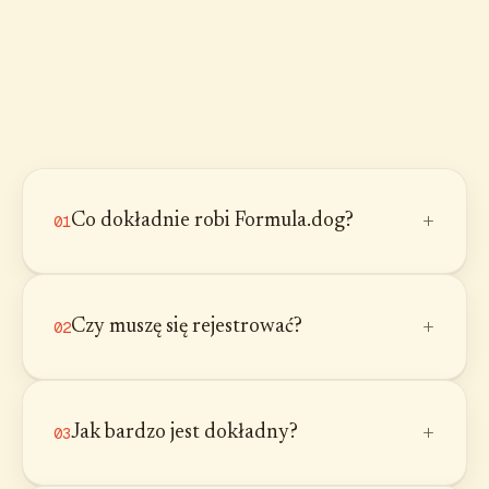
+
Co dokładnie robi Formula.dog?
01
+
Czy muszę się rejestrować?
02
+
Jak bardzo jest dokładny?
03