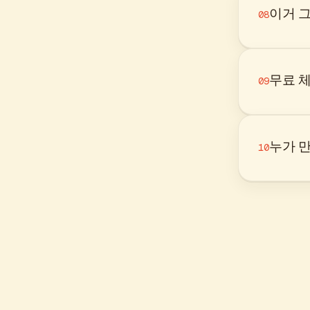
이거 그
08
무료 
09
누가 
10