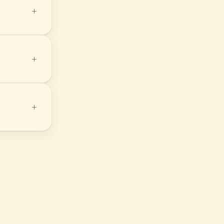
+
+
+