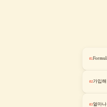
Form
01
가입해
02
얼마나
03