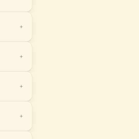
+
+
+
+