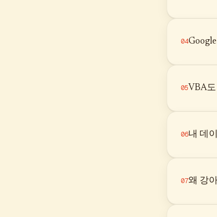
Goog
04
VBA
05
내 데
06
왜 강
07