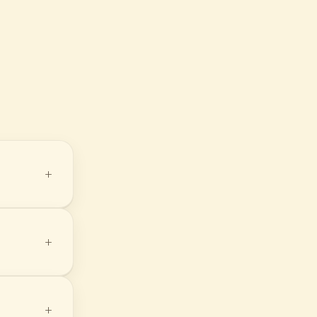
+
+
+