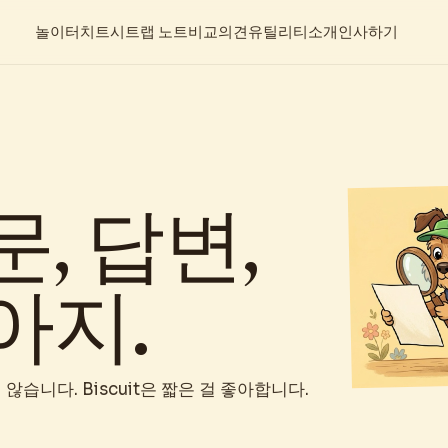
놀이터
치트시트
랩 노트
비교
의견
유틸리티
소개
인사하기
, 답변,
아지.
않습니다. Biscuit은 짧은 걸 좋아합니다.