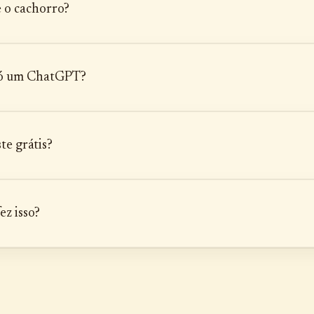
 o cachorro?
 só um ChatGPT?
te grátis?
z isso?