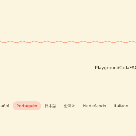
Playground
Cola
FA
añol
Português
日本語
한국어
Nederlands
Italiano