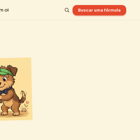
m oi
Buscar uma fórmula