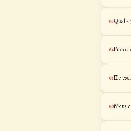
Qual a 
03
Funcio
04
Ele es
05
Meus d
06