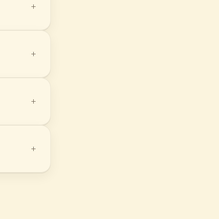
+
+
+
+