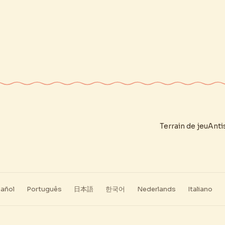
Terrain de jeu
Anti
añol
Português
日本語
한국어
Nederlands
Italiano