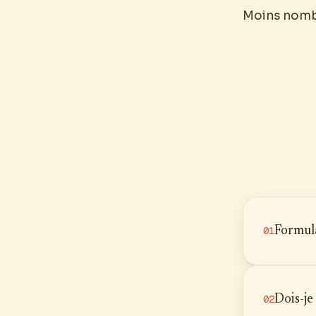
Moins nombre
Formula
01
Dois-je
02