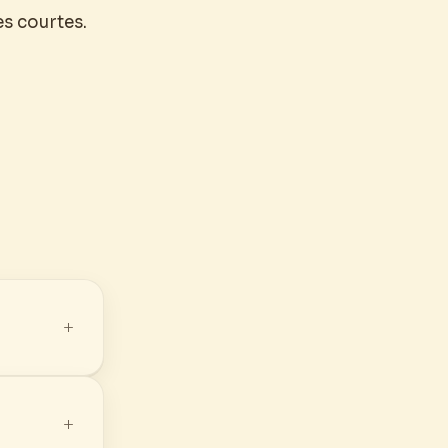
es courtes.
+
+