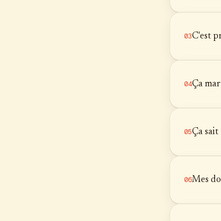
C'est p
03
Ça mar
04
Ça sait
05
Mes don
06