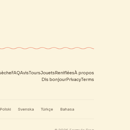
sèche
FAQ
Avis
Tours
Jouets
Reniflées
À propos
Dis bonjour
Privacy
Terms
Polski
Svenska
Türkçe
Bahasa