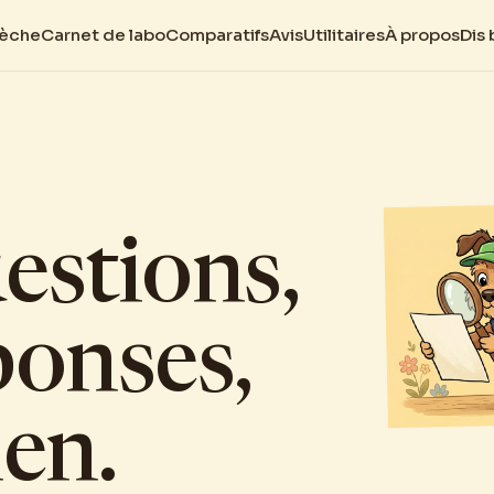
sèche
Carnet de labo
Comparatifs
Avis
Utilitaires
À propos
Dis 
estions,
ponses,
ien.