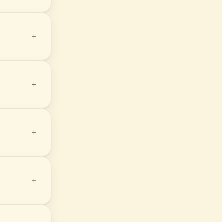
+
+
+
+