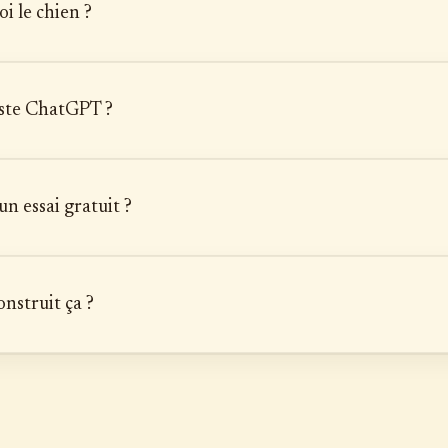
i le chien ?
uste ChatGPT ?
 un essai gratuit ?
onstruit ça ?