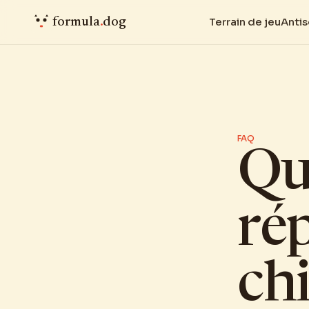
formula
.
dog
Terrain de jeu
Anti
FAQ
Qu
ré
ch