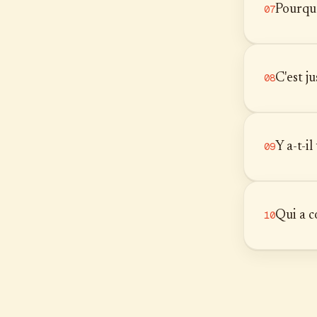
Pourquo
07
C'est j
08
Y a-t-il
09
Qui a c
10