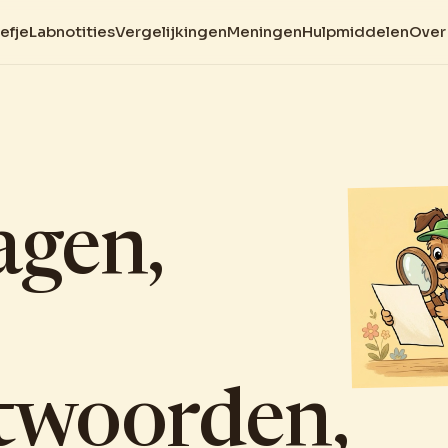
efje
Labnotities
Vergelijkingen
Meningen
Hulpmiddelen
Over
agen,
twoorden,