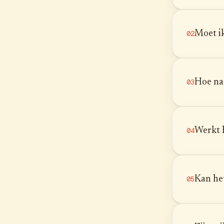
Moet i
02
Hoe na
03
Werkt 
04
Kan he
05