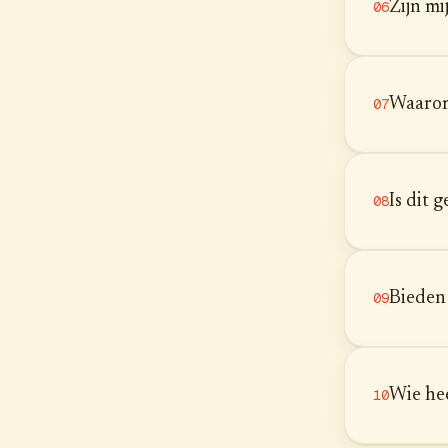
Zijn mi
06
Waarom
07
Is dit
08
Bieden 
09
Wie he
10