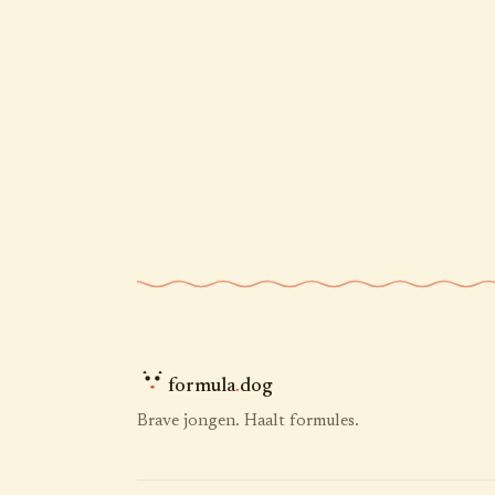
formula
.
dog
Brave jongen. Haalt formules.