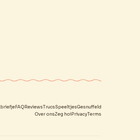
briefje
FAQ
Reviews
Trucs
Speeltjes
Gesnuffeld
Over ons
Zeg hoi
Privacy
Terms