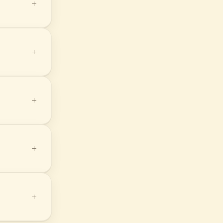
+
+
+
+
+