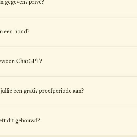
jn gegevens privé?
 een hond?
 gewoon ChatGPT?
jullie een gratis proefperiode aan?
eft dit gebouwd?