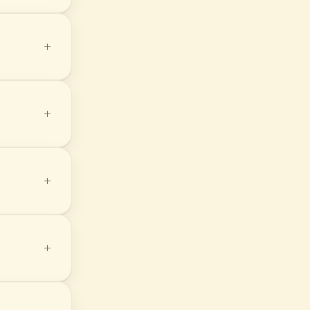
+
+
+
+