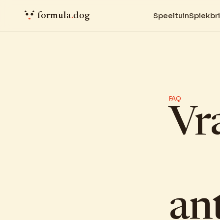
formula
.
dog
Speeltuin
Spiekbri
FAQ
Vr
an