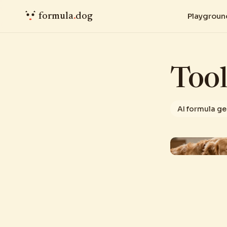
formula
.
dog
Playgroun
Tool
AI formula g