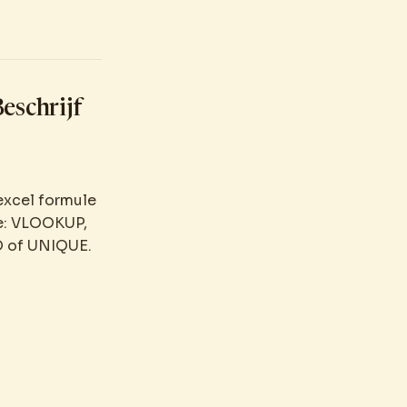
eschrijf
excel formule
e: VLOOKUP,
D of UNIQUE.