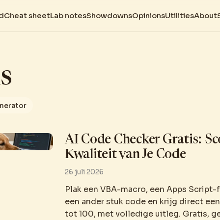
d
Cheat sheet
Lab notes
Showdowns
Opinions
Utilities
About
s
enerator
AI Code Checker Gratis: Sc
Kwaliteit van Je Code
26 juli 2026
Plak een VBA-macro, een Apps Script-
een ander stuk code en krijg direct ee
tot 100, met volledige uitleg. Gratis, 