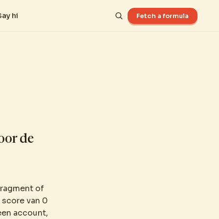
Say hi
Fetch a formula
oor de
fragment of
n score van 0
geen account,