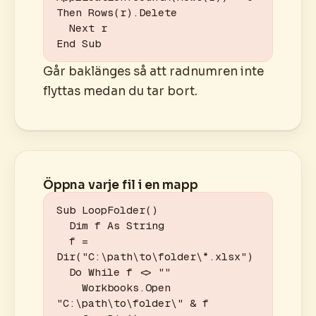
Then Rows(r).Delete

  Next r

End Sub
Går baklänges så att radnumren inte
flyttas medan du tar bort.
Öppna varje fil i en mapp
Sub LoopFolder()

  Dim f As String

  f = 
Dir("C:\path\to\folder\*.xlsx")

  Do While f <> ""

    Workbooks.Open 
"C:\path\to\folder\" & f
