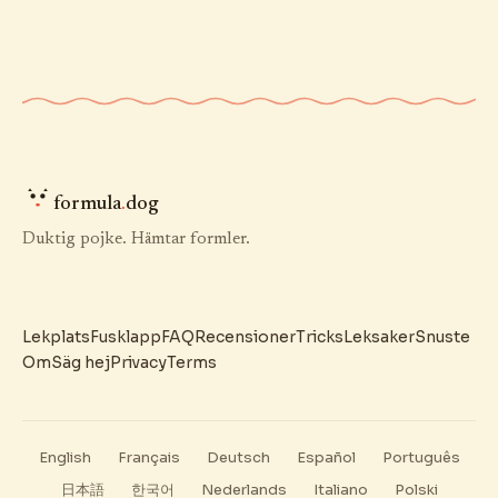
formula
.
dog
Duktig pojke. Hämtar formler.
Lekplats
Fusklapp
FAQ
Recensioner
Tricks
Leksaker
Snuste
Om
Säg hej
Privacy
Terms
English
Français
Deutsch
Español
Português
日本語
한국어
Nederlands
Italiano
Polski