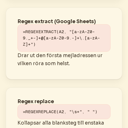
Regex extract (Google Sheets)
=REGEXEXTRACT(A2, "[a-zA-Z0-
9._+-]+@[a-zA-Z0-9.-]+\.[a-zA-
Z]+")
Drar ut den första mejladressen ur
vilken röra som helst.
Regex replace
=REGEXREPLACE(A2, "\s+", " ")
Kollapsar alla blanksteg till enstaka