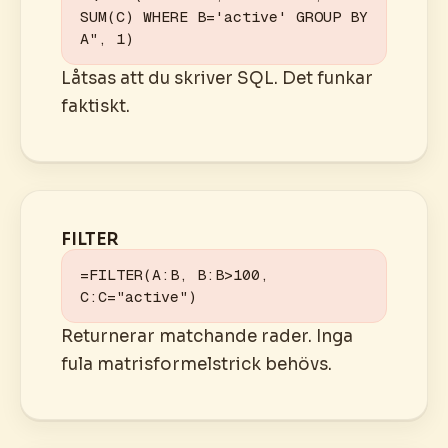
SUM(C) WHERE B='active' GROUP BY 
A", 1)
Låtsas att du skriver SQL. Det funkar
faktiskt.
FILTER
=FILTER(A:B, B:B>100, 
C:C="active")
Returnerar matchande rader. Inga
fula matrisformelstrick behövs.