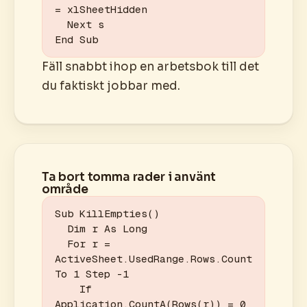
= xlSheetHidden

  Next s

End Sub
Fäll snabbt ihop en arbetsbok till det
du faktiskt jobbar med.
Ta bort tomma rader i använt
område
Sub KillEmpties()

  Dim r As Long

  For r = 
ActiveSheet.UsedRange.Rows.Count 
To 1 Step -1

    If 
Application.CountA(Rows(r)) = 0 