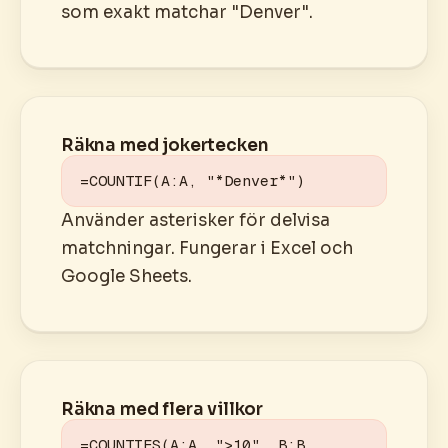
som exakt matchar "Denver".
Räkna med jokertecken
=COUNTIF(A:A, "*Denver*")
Använder asterisker för delvisa
matchningar. Fungerar i Excel och
Google Sheets.
Räkna med flera villkor
=COUNTIFS(A:A, ">10", B:B, 