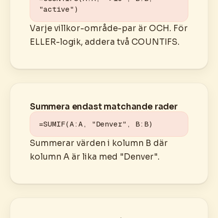
"active")
Varje villkor-område-par är OCH. För
ELLER-logik, addera två COUNTIFS.
Summera endast matchande rader
=SUMIF(A:A, "Denver", B:B)
Summerar värden i kolumn B där
kolumn A är lika med "Denver".