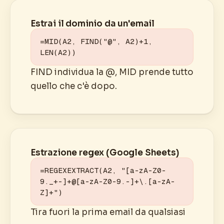
Estrai il dominio da un'email
=MID(A2, FIND("@", A2)+1, 
LEN(A2))
FIND individua la @, MID prende tutto
quello che c'è dopo.
Estrazione regex (Google Sheets)
=REGEXEXTRACT(A2, "[a-zA-Z0-
9._+-]+@[a-zA-Z0-9.-]+\.[a-zA-
Z]+")
Tira fuori la prima email da qualsiasi