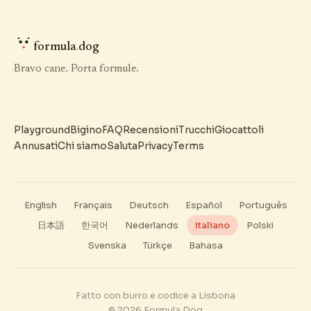
formula
.
dog
Bravo cane. Porta formule.
Playground
Bigino
FAQ
Recensioni
Trucchi
Giocattoli
Annusati
Chi siamo
Saluta
Privacy
Terms
English
Français
Deutsch
Español
Português
日本語
한국어
Nederlands
Italiano
Polski
Svenska
Türkçe
Bahasa
Fatto con burro e codice a Lisbona
© 2026 Formula Dog