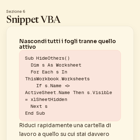
Sezione 6
Snippet VBA
Nascondi tutti i fogli tranne quello
attivo
Sub HideOthers()

  Dim s As Worksheet

  For Each s In 
ThisWorkbook.Worksheets

    If s.Name <> 
ActiveSheet.Name Then s.Visible 
= xlSheetHidden

  Next s

End Sub
Riduci rapidamente una cartella di
lavoro a quello su cui stai davvero