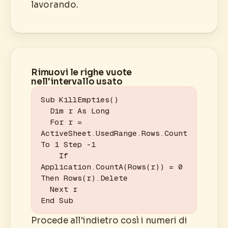
lavorando.
Rimuovi le righe vuote
nell'intervallo usato
Sub KillEmpties()

  Dim r As Long

  For r = 
ActiveSheet.UsedRange.Rows.Count 
To 1 Step -1

    If 
Application.CountA(Rows(r)) = 0 
Then Rows(r).Delete

  Next r

End Sub
Procede all'indietro così i numeri di