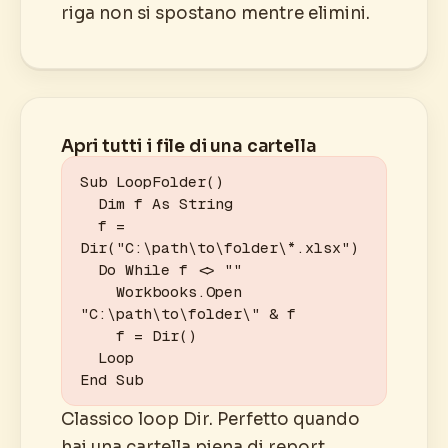
riga non si spostano mentre elimini.
Apri tutti i file di una cartella
Sub LoopFolder()

  Dim f As String

  f = 
Dir("C:\path\to\folder\*.xlsx")

  Do While f <> ""

    Workbooks.Open 
"C:\path\to\folder\" & f

    f = Dir()

  Loop

End Sub
Classico loop Dir. Perfetto quando
hai una cartella piena di report