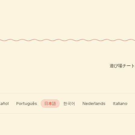
遊び場
チート
añol
Português
日本語
한국어
Nederlands
Italiano