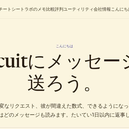
チートシート
ラボのメモ
比較
評判
ユーティリティ
会社情報
こんにち
こんにちは
scuitにメッセ
送ろう。
変なリクエスト、彼が間違えた数式、できるようになっ
はどのメッセージも読みます。たいてい1日以内に返事