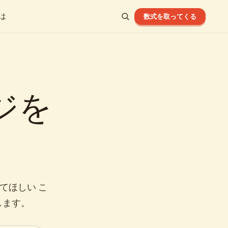
は
数式を取ってくる
ージを
てほしい こ
します。