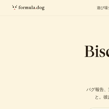
formula
.
dog
遊び場
Bi
バグ報告、
と。彼