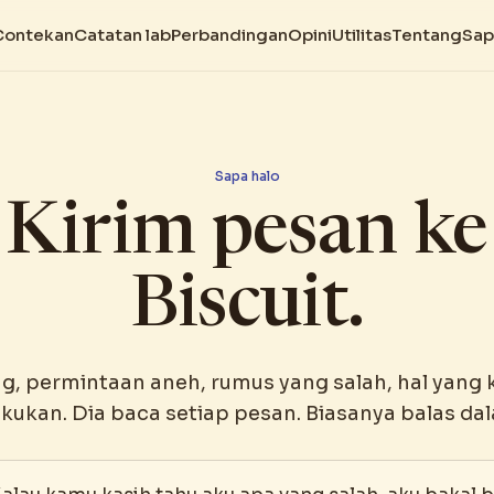
Contekan
Catatan lab
Perbandingan
Opini
Utilitas
Tentang
Sap
Sapa halo
Kirim pesan ke
Biscuit.
g, permintaan aneh, rumus yang salah, hal yang
lakukan. Dia baca setiap pesan. Biasanya balas dal