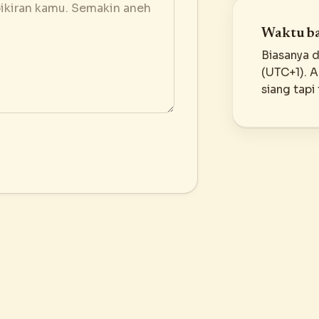
Waktu ba
Biasanya d
(UTC+1). A
siang tapi