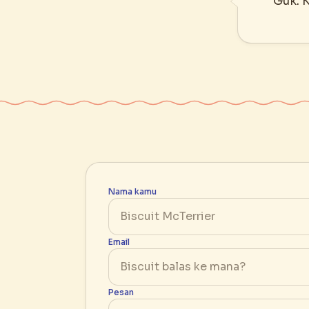
Guk. K
Nama kamu
Email
Pesan