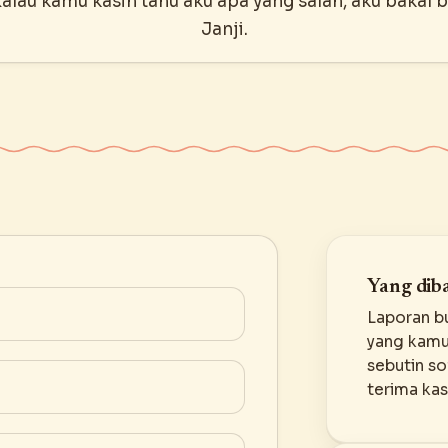
alau kamu kasih tahu aku apa yang salah, aku bakal b
Janji.
Yang diba
Laporan b
yang kamu 
sebutin s
terima kas