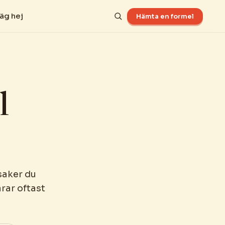
äg hej
Hämta en formel
l
saker du
rar oftast