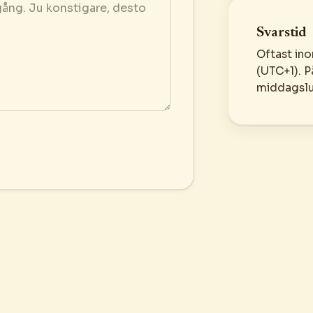
Svarstid
Oftast ino
(UTC+1). P
middagslu