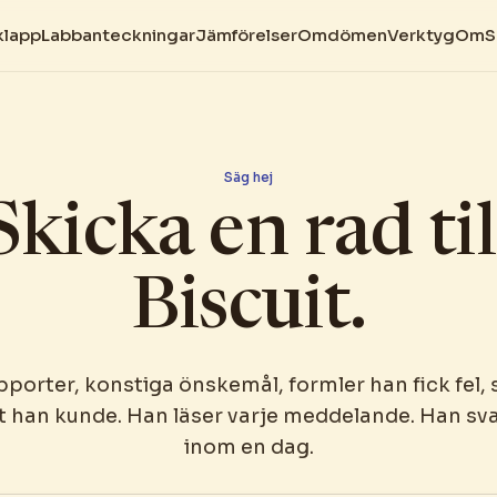
klapp
Labbanteckningar
Jämförelser
Omdömen
Verktyg
Om
S
Säg hej
Skicka en rad til
Biscuit.
porter, konstiga önskemål, formler han fick fel, 
t han kunde. Han läser varje meddelande. Han sva
inom en dag.