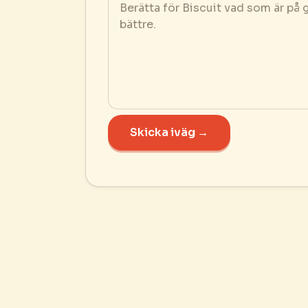
Skicka iväg →