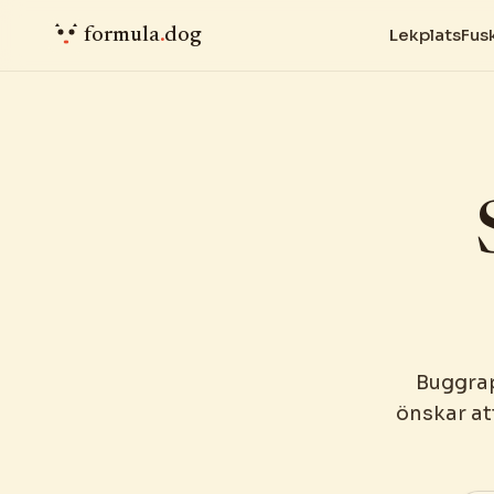
formula
.
dog
Lekplats
Fus
Buggrap
önskar at