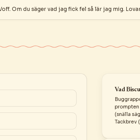
Voff. Om du säger vad jag fick fel så lär jag mig. Lovar
Vad Biscu
Buggrappo
prompten 
(snälla sä
Tackbrev (