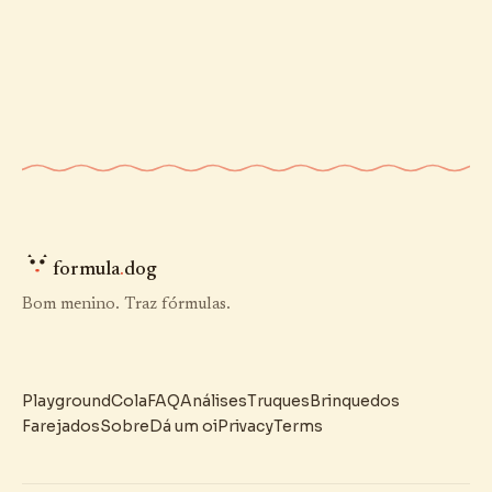
formula
.
dog
Bom menino. Traz fórmulas.
Playground
Cola
FAQ
Análises
Truques
Brinquedos
Farejados
Sobre
Dá um oi
Privacy
Terms