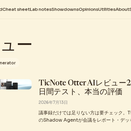
d
Cheat sheet
Lab notes
Showdowns
Opinions
Utilities
About
ュー
enerator
TicNote Otter AIレビュー2
日間テスト、本当の評価
2026年7月13日
議事録だけでは足りない方は要チェック。TicN
のShadow Agentが会議をレポート・デ