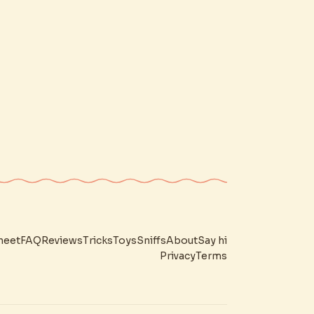
heet
FAQ
Reviews
Tricks
Toys
Sniffs
About
Say hi
Privacy
Terms