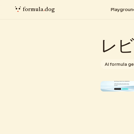
formula
.
dog
Playgroun
レビ
AI formula g