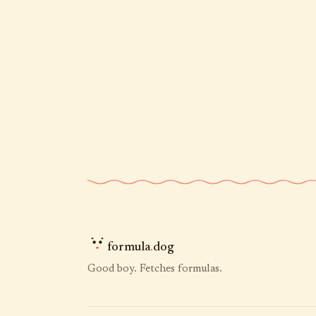
formula
.
dog
Good boy. Fetches formulas.