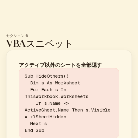
セクション 6
VBAスニペット
アクティブ以外のシートを全部隠す
Sub HideOthers()

  Dim s As Worksheet

  For Each s In 
ThisWorkbook.Worksheets

    If s.Name <> 
ActiveSheet.Name Then s.Visible 
= xlSheetHidden

  Next s

End Sub