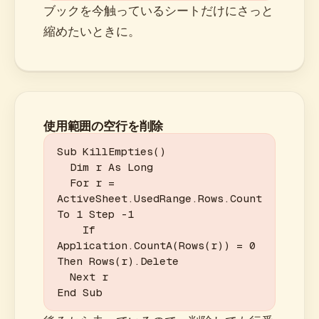
ブックを今触っているシートだけにさっと
縮めたいときに。
使用範囲の空行を削除
Sub KillEmpties()

  Dim r As Long

  For r = 
ActiveSheet.UsedRange.Rows.Count 
To 1 Step -1

    If 
Application.CountA(Rows(r)) = 0 
Then Rows(r).Delete

  Next r

End Sub