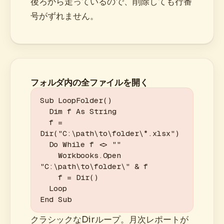
後ろから走っているので、削除しても行番
号がずれません。
フォルダ内の全ファイルを開く
Sub LoopFolder()

  Dim f As String

  f = 
Dir("C:\path\to\folder\*.xlsx")

  Do While f <> ""

    Workbooks.Open 
"C:\path\to\folder\" & f

    f = Dir()

  Loop

End Sub
クラシックなDirループ。月次レポートが