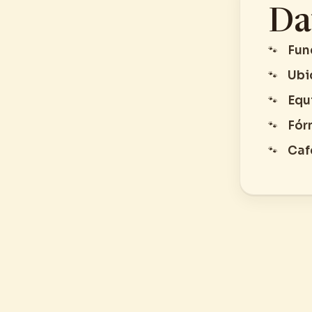
Da
Fun
Ubi
Equ
Fór
Café