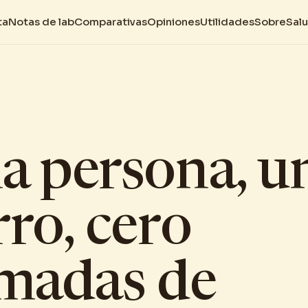
ta
Notas de lab
Comparativas
Opiniones
Utilidades
Sobre
Sal
a persona, u
rro, cero
amadas de