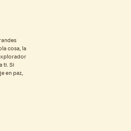
randes
la cosa, la
 explorador
ti. Si
je en paz,