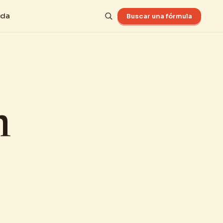
uda
Buscar una fórmula
n