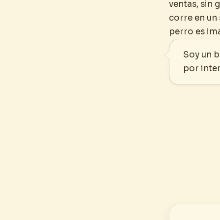
ventas, sin
corre en un 
perro es im
Soy un b
por inte