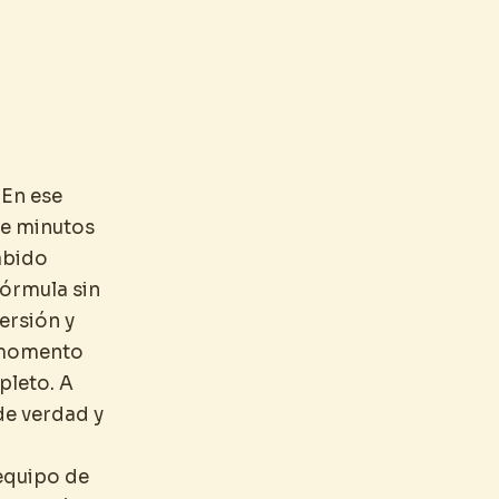
En ese
ce minutos
abido
fórmula sin
versión y
n momento
pleto. A
de verdad y
 equipo de