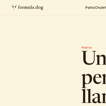
formula
.
dog
Patio
Chule
Acerca
Un
pe
ll