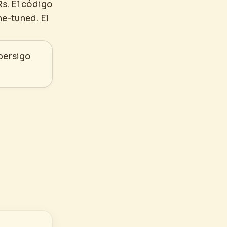
s. El código
ne-tuned. El
persigo