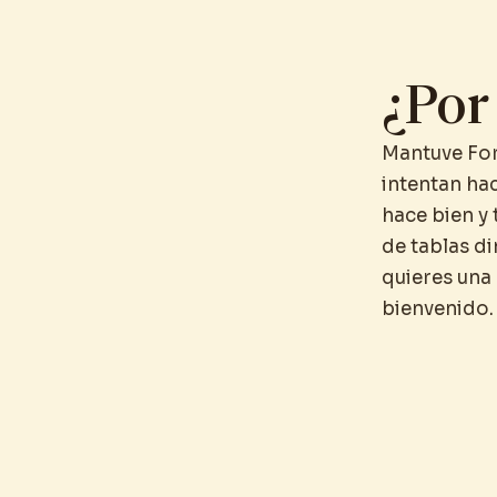
¿Por
Mantuve For
intentan hac
hace bien y
de tablas di
quieres una 
bienvenido.