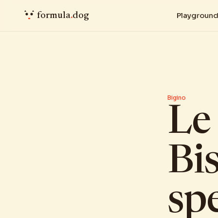
formula
.
dog
Playgroun
Bigino
Le
Bis
sp