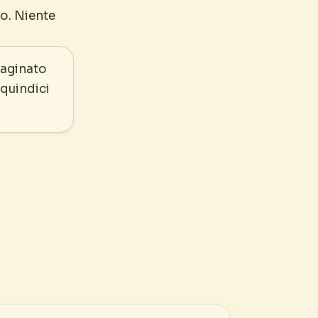
ro. Niente
paginato
 quindici