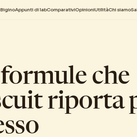
d
Bigino
Appunti di lab
Comparativi
Opinioni
Utilità
Chi siamo
Sa
 formule che
cuit riporta 
esso