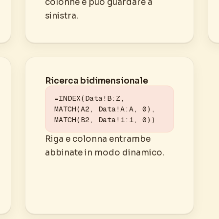
colonne e può guardare a
sinistra.
Ricerca bidimensionale
=INDEX(Data!B:Z, 
MATCH(A2, Data!A:A, 0), 
MATCH(B2, Data!1:1, 0))
Riga e colonna entrambe
abbinate in modo dinamico.