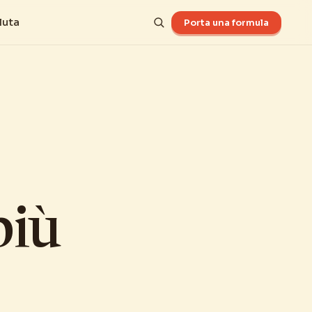
luta
Porta una formula
più