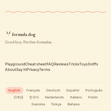
formula
.
dog
Good boy. Fetches formulas.
Playground
Cheat sheet
FAQ
Reviews
Tricks
Toys
Sniffs
About
Say hi
Privacy
Terms
English
Français
Deutsch
Español
Português
日本語
한국어
Nederlands
Italiano
Polski
Svenska
Türkçe
Bahasa