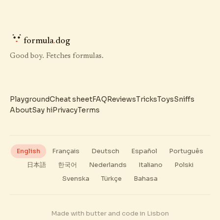
formula
.
dog
Good boy. Fetches formulas.
Playground
Cheat sheet
FAQ
Reviews
Tricks
Toys
Sniffs
About
Say hi
Privacy
Terms
English
Français
Deutsch
Español
Português
日本語
한국어
Nederlands
Italiano
Polski
Svenska
Türkçe
Bahasa
Made with butter and code in Lisbon