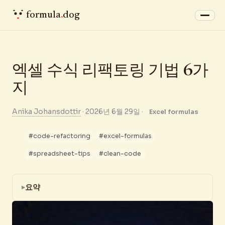
formula
.
dog
엑셀 수식 리팩토링 기법 6가
지
Anika Johansdottir
·
2026년 6월 29일
·
Excel formulas
#code-refactoring
#excel-formulas
#spreadsheet-tips
#clean-code
요약