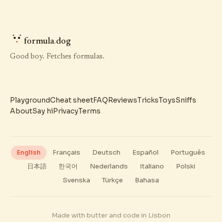
formula
.
dog
Good boy. Fetches formulas.
Playground
Cheat sheet
FAQ
Reviews
Tricks
Toys
Sniffs
About
Say hi
Privacy
Terms
English
Français
Deutsch
Español
Português
日本語
한국어
Nederlands
Italiano
Polski
Svenska
Türkçe
Bahasa
Made with butter and code in Lisbon