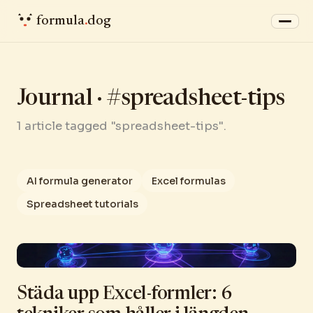
formula
.
dog
Journal · #spreadsheet-tips
1 article tagged "spreadsheet-tips".
AI formula generator
Excel formulas
Spreadsheet tutorials
Städa upp Excel-formler: 6