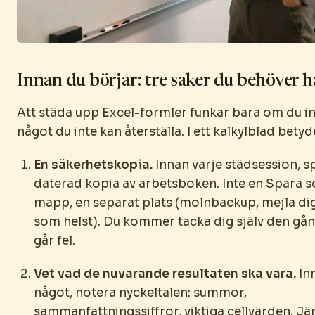
Innan du börjar: tre saker du behöver h
Att städa upp Excel-formler funkar bara om du in
något du inte kan återställa. I ett kalkylblad betyd
En säkerhetskopia.
Innan varje städsession, s
daterad kopia av arbetsboken. Inte en Spara 
mapp, en separat plats (molnbackup, mejla dig 
som helst). Du kommer tacka dig själv den gå
går fel.
Vet vad de nuvarande resultaten ska vara.
In
något, notera nyckeltalen: summor,
sammanfattningssiffror, viktiga cellvärden. 