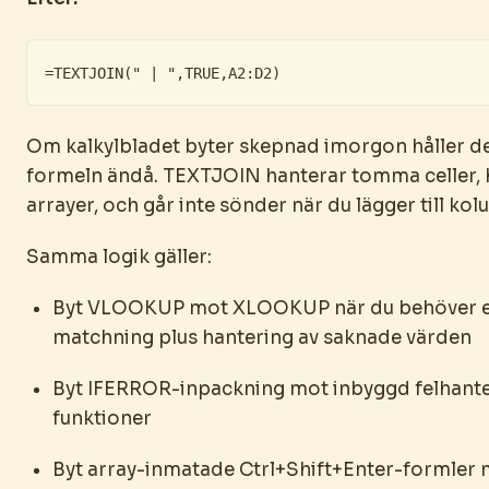
=TEXTJOIN(" | ",TRUE,A2:D2)
Om kalkylbladet byter skepnad imorgon håller d
formeln ändå. TEXTJOIN hanterar tomma celler, 
arrayer, och går inte sönder när du lägger till kol
Samma logik gäller:
Byt VLOOKUP mot XLOOKUP när du behöver e
matchning plus hantering av saknade värden
Byt IFERROR-inpackning mot inbyggd felhanter
funktioner
Byt array-inmatade Ctrl+Shift+Enter-formler