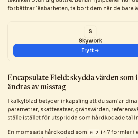
tekniken ovan dig bättre. Behåll hjälpceller när de
förbättrar läsbarheten, ta bort dem när de bara ä
Skywork
Try it →
Encapsulate Field: skydda värden som i
ändras av misstag
I kalkylblad betyder inkapsling att du samlar dina
parametrar, skattesatser, gränsvärden, referensv
ställe istället för utspridda som hårdkodade tal in
En momssats hårdkodad som
i 47 formler i
0.2