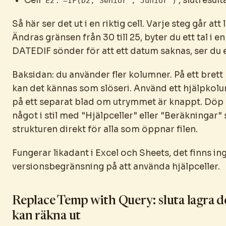
Cell
:
, slutresult
E2
=IF(D2,"Senior","Junior")
Så här ser det ut i en riktig cell. Varje steg går att 
Ändras gränsen från 30 till 25, byter du ett tal i en
DATEDIF sönder för att ett datum saknas, ser du e
Baksidan: du använder fler kolumner. På ett brett
kan det kännas som slöseri. Använd ett hjälpk
på ett separat blad om utrymmet är knappt. Döp b
något i stil med "Hjälpceller" eller "Beräkningar" 
strukturen direkt för alla som öppnar filen.
Fungerar likadant i Excel och Sheets, det finns in
versionsbegränsning på att använda hjälpceller.
Replace Temp with Query: sluta lagra d
kan räkna ut