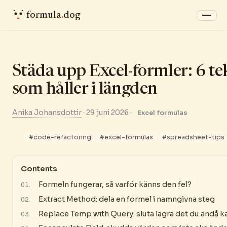
formula
.
dog
Städa upp Excel-formler: 6 te
som håller i längden
Anika Johansdottir
·
29 juni 2026
·
Excel formulas
#code-refactoring
#excel-formulas
#spreadsheet-tips
Contents
Formeln fungerar, så varför känns den fel?
Extract Method: dela en formel i namngivna steg
Replace Temp with Query: sluta lagra det du ändå ka