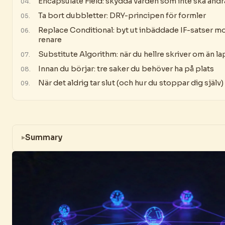
Encapsulate Field: skydda värden som inte ska ändr
Ta bort dubbletter: DRY-principen för formler
Replace Conditional: byt ut inbäddade IF-satser m
renare
Substitute Algorithm: när du hellre skriver om än l
Innan du börjar: tre saker du behöver ha på plats
När det aldrig tar slut (och hur du stoppar dig själv)
Summary