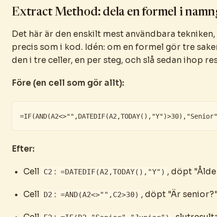
Extract Method: dela en formel i namn
Det här är den enskilt mest användbara tekniken, 
precis som i kod. Idén: om en formel gör tre sake
den i tre celler, en per steg, och slå sedan ihop re
Före (en cell som gör allt):
=IF(AND(A2<>"",DATEDIF(A2,TODAY(),"Y")>30),"Senior
Efter:
Cell
:
, döpt "Ålder
C2
=DATEDIF(A2,TODAY(),"Y")
Cell
:
, döpt "Är senior?
D2
=AND(A2<>"",C2>30)