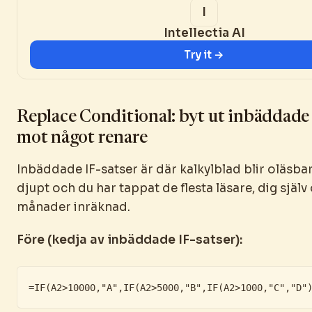
Intellectia AI
Try it →
Replace Conditional: byt ut inbäddade 
mot något renare
Inbäddade IF-satser är där kalkylblad blir oläsbar
djupt och du har tappat de flesta läsare, dig själ
månader inräknad.
Före (kedja av inbäddade IF-satser):
=IF(A2>10000,"A",IF(A2>5000,"B",IF(A2>1000,"C","D"