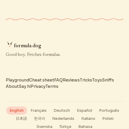
formula
.
dog
Good boy. Fetches formulas.
Playground
Cheat sheet
FAQ
Reviews
Tricks
Toys
Sniffs
About
Say hi
Privacy
Terms
English
Français
Deutsch
Español
Português
日本語
한국어
Nederlands
Italiano
Polski
Svenska
Türkçe
Bahasa