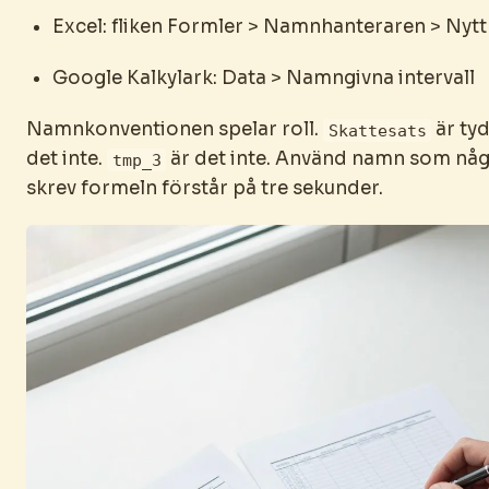
Excel: fliken Formler > Namnhanteraren > Nytt
Google Kalkylark: Data > Namngivna intervall
Namnkonventionen spelar roll.
är tyd
Skattesats
det inte.
är det inte. Använd namn som nå
tmp_3
skrev formeln förstår på tre sekunder.