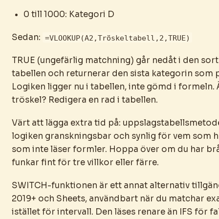
0 till 1000: Kategori D
Sedan:
=VLOOKUP(A2,Tröskeltabell,2,TRUE)
TRUE (ungefärlig matchning) går nedåt i den sor
tabellen och returnerar den sista kategorin som 
Logiken ligger nu i tabellen, inte gömd i formeln.
tröskel? Redigera en rad i tabellen.
Värt att lägga extra tid på: uppslagstabellsmeto
logiken granskningsbar och synlig för vem som he
som inte läser formler. Hoppa över om du har br
funkar fint för tre villkor eller färre.
SWITCH-funktionen är ett annat alternativ tillgäng
2019+ och Sheets, användbart när du matchar ex
istället för intervall. Den läses renare än IFS för f