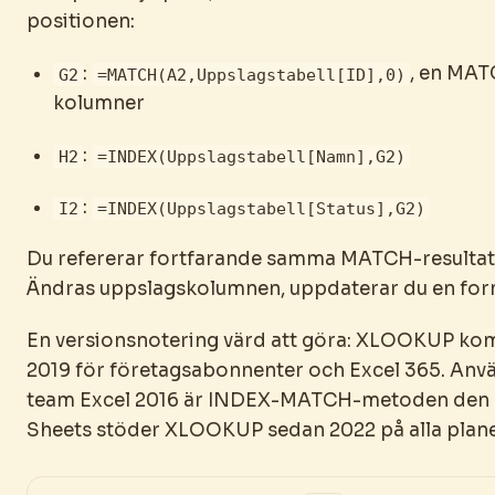
positionen:
:
, en MAT
G2
=MATCH(A2,Uppslagstabell[ID],0)
kolumner
:
H2
=INDEX(Uppslagstabell[Namn],G2)
:
I2
=INDEX(Uppslagstabell[Status],G2)
Du refererar fortfarande samma MATCH-resultat 
Ändras uppslagskolumnen, uppdaterar du en for
En versionsnotering värd att göra: XLOOKUP kom 
2019 för företagsabonnenter och Excel 365. Anvä
team Excel 2016 är INDEX-MATCH-metoden den a
Sheets stöder XLOOKUP sedan 2022 på alla plane