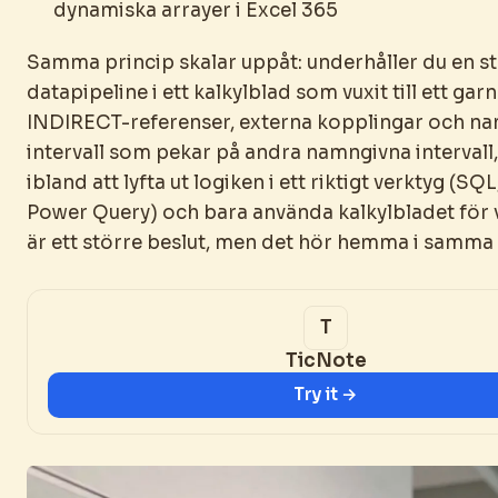
dynamiska arrayer i Excel 365
Samma princip skalar uppåt: underhåller du en s
datapipeline i ett kalkylblad som vuxit till ett garn
INDIRECT-referenser, externa kopplingar och n
intervall som pekar på andra namngivna intervall,
ibland att lyfta ut logiken i ett riktigt verktyg (SQ
Power Query) och bara använda kalkylbladet för v
är ett större beslut, men det hör hemma i samma 
TicNote
Try it →