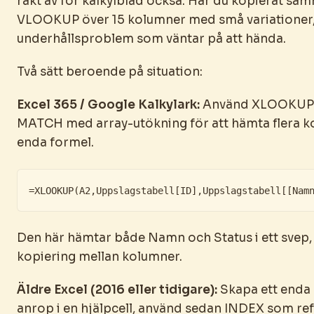
rakt av för kalkylblad också. Har du kopierat sa
VLOOKUP över 15 kolumner med små variationer, 
underhållsproblem som väntar på att hända.
Två sätt beroende på situation:
Excel 365 / Google Kalkylark:
Använd XLOOKUP e
MATCH med array-utökning för att hämta flera k
enda formel.
=XLOOKUP(A2,Uppslagstabell[ID],Uppslagstabell[[Nam
Den här hämtar både Namn och Status i ett svep,
kopiering mellan kolumner.
Äldre Excel (2016 eller tidigare):
Skapa ett end
anrop i en hjälpcell, använd sedan INDEX som re