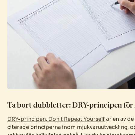
Ta bort dubbletter: DRY-principen för
DRY-principen, Don't Repeat Yourself
är en av de
citerade principerna inom mjukvaruutveckling, oc