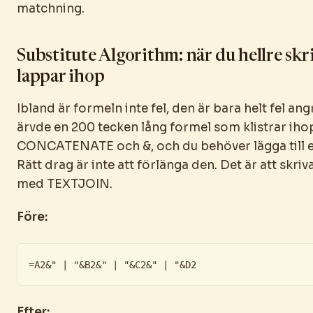
matchning.
Substitute Algorithm: när du hellre skr
lappar ihop
Ibland är formeln inte fel, den är bara helt fel an
ärvde en 200 tecken lång formel som klistrar iho
CONCATENATE och &, och du behöver lägga till ett 
Rätt drag är inte att förlänga den. Det är att skri
med TEXTJOIN.
Före:
=A2&" | "&B2&" | "&C2&" | "&D2
Efter: