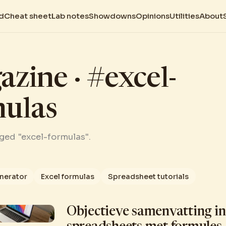
d
Cheat sheet
Lab notes
Showdowns
Opinions
Utilities
About
zine · #excel-
mulas
gged "excel-formulas".
enerator
Excel formulas
Spreadsheet tutorials
Objectieve samenvatting in