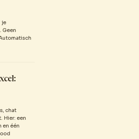
 je
. Geen
. Automatisch
xcel:
s, chat
. Hier: een
n en één
rood