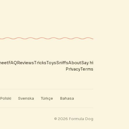
heet
FAQ
Reviews
Tricks
Toys
Sniffs
About
Say hi
Privacy
Terms
Polski
Svenska
Türkçe
Bahasa
© 2026 Formula Dog