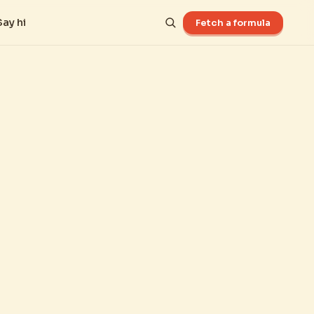
Say hi
Fetch a formula