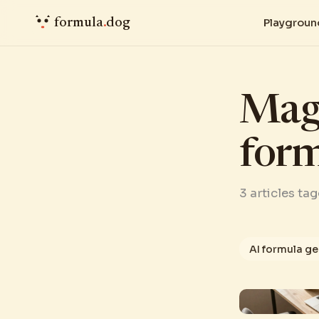
formula
.
dog
Playgroun
Maga
for
3 articles ta
AI formula g