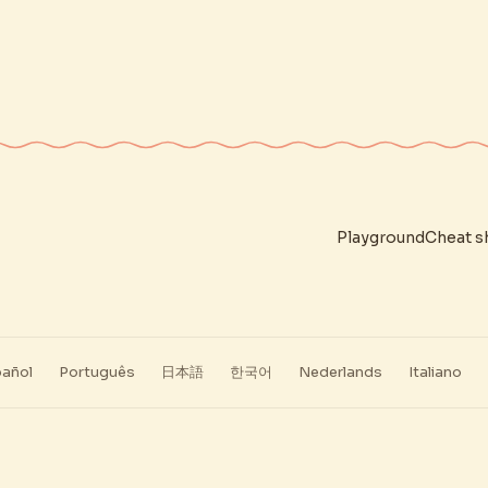
Playground
Cheat s
añol
Português
日本語
한국어
Nederlands
Italiano