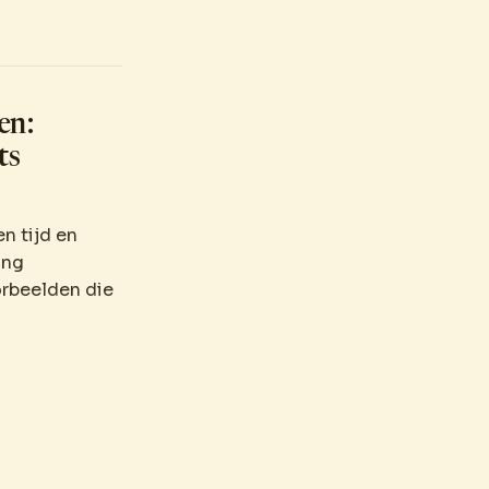
en:
ts
n tijd en
ing
orbeelden die