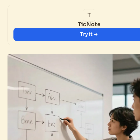
TicNote
Try it →