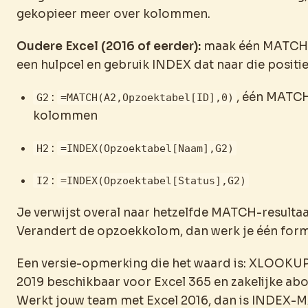
gekopieer meer over kolommen.
Oudere Excel (2016 of eerder):
maak één MATCH
een hulpcel en gebruik INDEX dat naar die positie
:
, één MATCH
G2
=MATCH(A2,Opzoektabel[ID],0)
kolommen
:
H2
=INDEX(Opzoektabel[Naam],G2)
:
I2
=INDEX(Opzoektabel[Status],G2)
Je verwijst overal naar hetzelfde MATCH-resultaa
Verandert de opzoekkolom, dan werk je één formu
Een versie-opmerking die het waard is: XLOOKU
2019 beschikbaar voor Excel 365 en zakelijke ab
Werkt jouw team met Excel 2016, dan is INDEX-