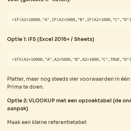
=IF(A2>10000,"A",IF(A2>5000,"B",IF(A2>1000,"C","D"
Optie 1: IFS (Excel 2016+ / Sheets)
=IFS(A2>10000,"A",A2>5000,"B",A2>1000,"C",TRUE,"D"
Platter, maar nog steeds vier voorwaarden in één
Prima te doen.
Optie 2: VLOOKUP met een opzoektabel (de on
aanpak)
Maak een kleine referentietabel: