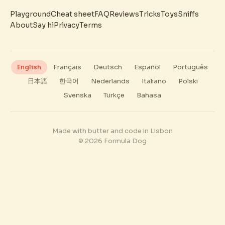
Playground
Cheat sheet
FAQ
Reviews
Tricks
Toys
Sniffs
About
Say hi
Privacy
Terms
English
Français
Deutsch
Español
Português
日本語
한국어
Nederlands
Italiano
Polski
Svenska
Türkçe
Bahasa
Made with butter and code in Lisbon
© 2026 Formula Dog