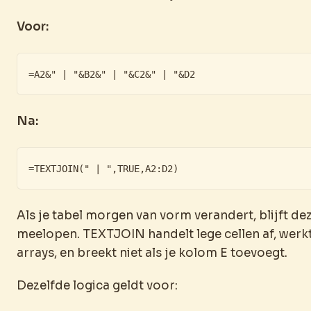
Voor:
=A2&" | "&B2&" | "&C2&" | "&D2
Na:
=TEXTJOIN(" | ",TRUE,A2:D2)
Als je tabel morgen van vorm verandert, blijft de
meelopen. TEXTJOIN handelt lege cellen af, werk
arrays, en breekt niet als je kolom E toevoegt.
Dezelfde logica geldt voor: