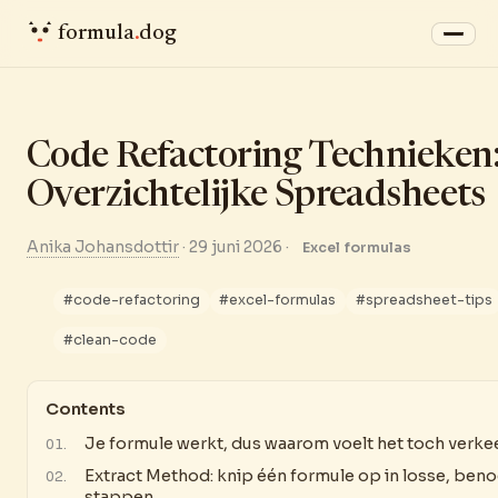
formula
.
dog
Code Refactoring Technieken
Overzichtelijke Spreadsheets
Anika Johansdottir
·
29 juni 2026
·
Excel formulas
#code-refactoring
#excel-formulas
#spreadsheet-tips
#clean-code
Contents
Je formule werkt, dus waarom voelt het toch verke
Extract Method: knip één formule op in losse, be
stappen