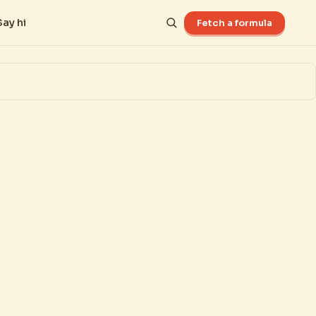
Say hi
Fetch a formula