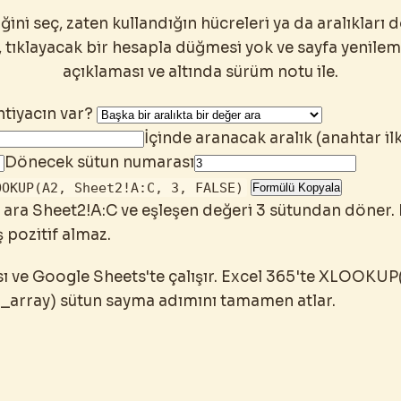
ni seç, zaten kullandığın hücreleri ya da aralıkları 
, tıklayacak bir hesapla düğmesi yok ve sayfa yenileme
açıklaması ve altında sürüm notu ile.
htiyacın var?
İçinde aranacak aralık (anahtar il
Dönecek sütun numarası
OOKUP(A2, Sheet2!A:C, 3, FALSE)
Formülü Kopyala
a ara Sheet2!A:C ve eşleşen değeri 3 sütundan döner
ş pozitif almaz.
ı ve Google Sheets'te çalışır. Excel 365'te XLOOKUP
n_array) sütun sayma adımını tamamen atlar.