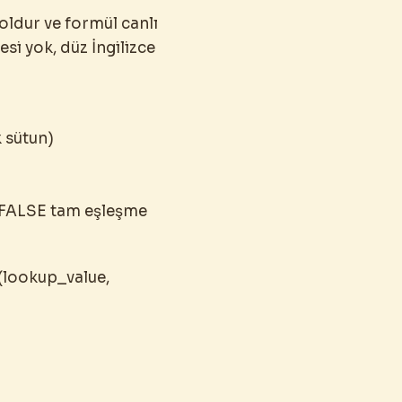
doldur ve formül canlı
si yok, düz İngilizce
k sütun)
. FALSE tam eşleşme
(lookup_value,