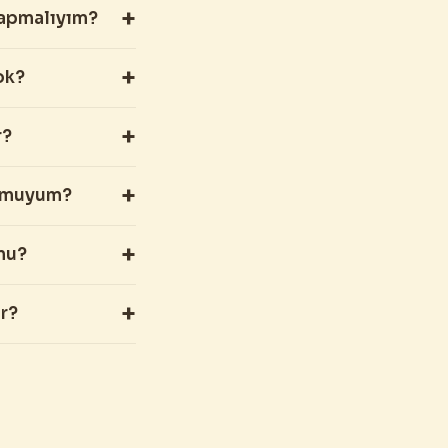
yapmalıyım?
ok?
r?
r muyum?
mu?
r?