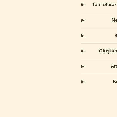
Tam olarak
Ne
B
Oluştur
Ar
B