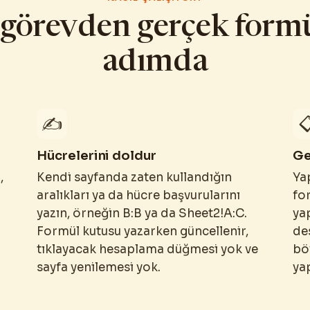
görevden gerçek form
adımda
✍️

Hücrelerini doldur
Ge
,
Kendi sayfanda zaten kullandığın
Yap
aralıkları ya da hücre başvurularını
for
yazın, örneğin B:B ya da Sheet2!A:C.
ya
Formül kutusu yazarken güncellenir,
des
tıklayacak hesaplama düğmesi yok ve
bö
sayfa yenilemesi yok.
ya