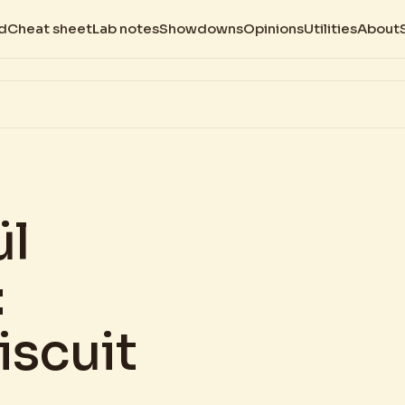
d
Cheat sheet
Lab notes
Showdowns
Opinions
Utilities
About
ül
:
iscuit