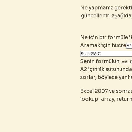
Ne yapmanız gerektiği
güncellenir: aşağıda
Ne için bir formüle i
Aramak için hücre
Senin formülün
=VL
A2 için ilk sütunund
zorlar, böylece yanlı
Excel 2007 ve sonras
lookup_array, retur