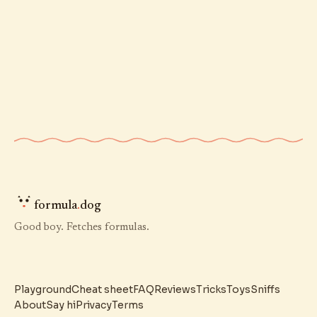
formula
.
dog
Good boy. Fetches formulas.
Playground
Cheat sheet
FAQ
Reviews
Tricks
Toys
Sniffs
About
Say hi
Privacy
Terms