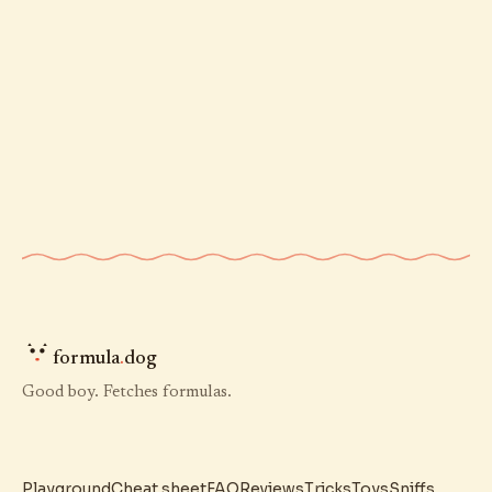
formula
.
dog
Good boy. Fetches formulas.
Playground
Cheat sheet
FAQ
Reviews
Tricks
Toys
Sniffs