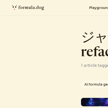
formula
.
dog
Playgroun
ジャー
refa
1 article tag
AI formula g