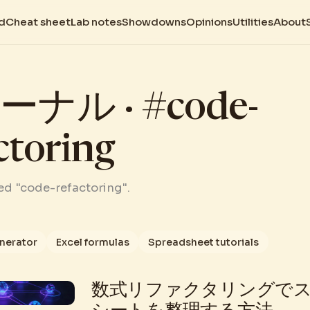
d
Cheat sheet
Lab notes
Showdowns
Opinions
Utilities
About
ナル · #code-
ctoring
ged "code-refactoring".
enerator
Excel formulas
Spreadsheet tutorials
数式リファクタリングで