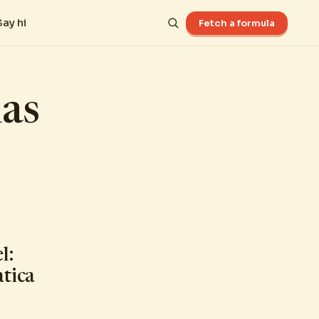
Say hi
Fetch a formula
las
l:
tica