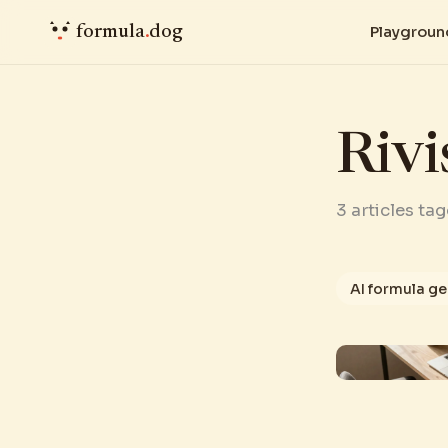
formula
.
dog
Playgroun
Rivi
3 articles ta
AI formula g