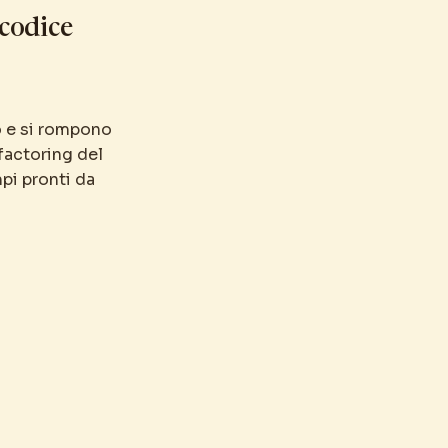
 codice
o e si rompono
factoring del
pi pronti da