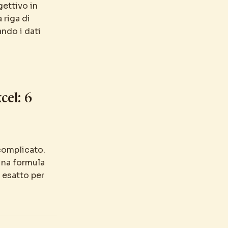
ettivo in
 riga di
ndo i dati
cel: 6
 complicato.
una formula
p esatto per