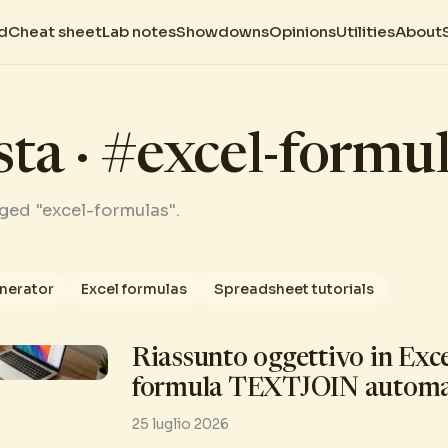
d
Cheat sheet
Lab notes
Showdowns
Opinions
Utilities
About
sta · #excel-formu
gged "excel-formulas".
enerator
Excel formulas
Spreadsheet tutorials
Riassunto oggettivo in Exce
formula TEXTJOIN automa
25 luglio 2026