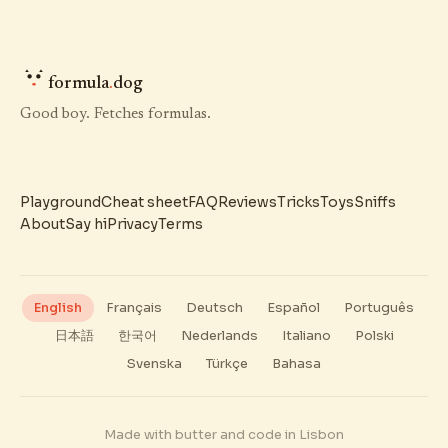
formula
.
dog
Good boy. Fetches formulas.
Playground
Cheat sheet
FAQ
Reviews
Tricks
Toys
Sniffs
About
Say hi
Privacy
Terms
English
Français
Deutsch
Español
Português
日本語
한국어
Nederlands
Italiano
Polski
Svenska
Türkçe
Bahasa
Made with butter and code in Lisbon