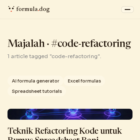
formula
.
dog
Majalah · #code-refactoring
1 article tagged "code-refactoring".
AI formula generator
Excel formulas
Spreadsheet tutorials
Teknik Refactoring Kode untuk