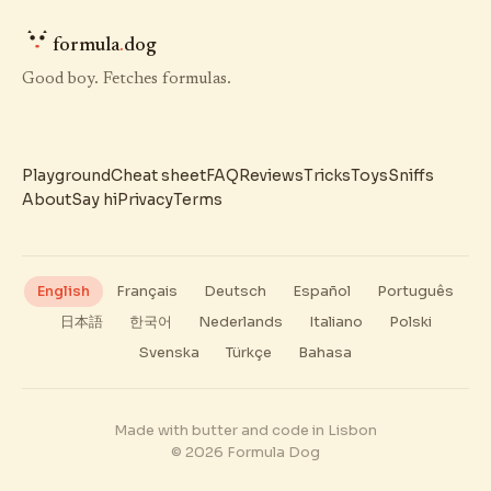
formula
.
dog
Good boy. Fetches formulas.
Playground
Cheat sheet
FAQ
Reviews
Tricks
Toys
Sniffs
About
Say hi
Privacy
Terms
English
Français
Deutsch
Español
Português
日本語
한국어
Nederlands
Italiano
Polski
Svenska
Türkçe
Bahasa
Made with butter and code in Lisbon
© 2026 Formula Dog