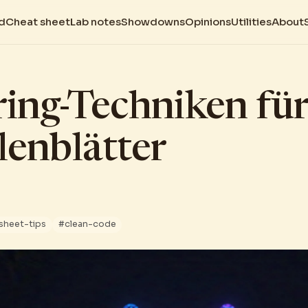
d
Cheat sheet
Lab notes
Showdowns
Opinions
Utilities
About
ing-Techniken fü
lenblätter
s
sheet-tips
#clean-code