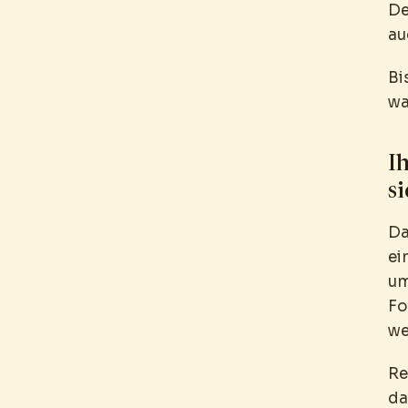
De
au
Bi
wa
Ih
si
Da
ei
um
Fo
we
Re
da