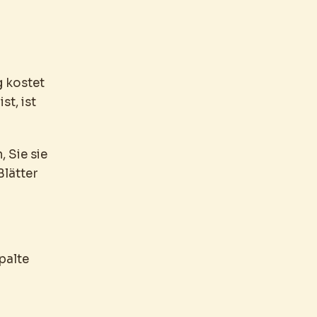
g kostet
st, ist
 Sie sie
Blätter
palte