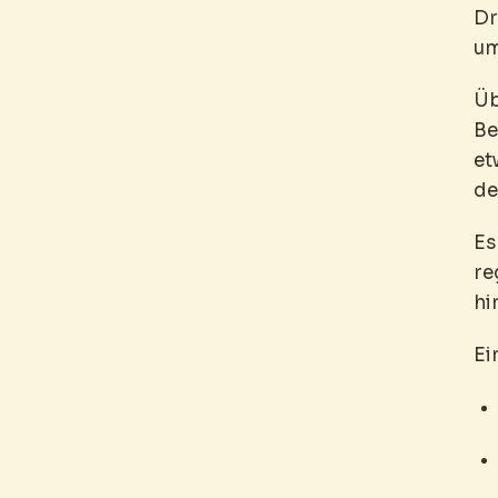
Dr
um
Üb
Be
et
de
Es
re
hi
Ei