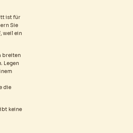
t ist für
dern Sie
, weil ein
 breiten
n. Legen
einem
e die
ibt keine