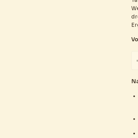
Ta
We
dr
Er
Vo
Na