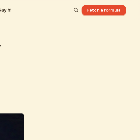
Say hi
Fetch a formula
r