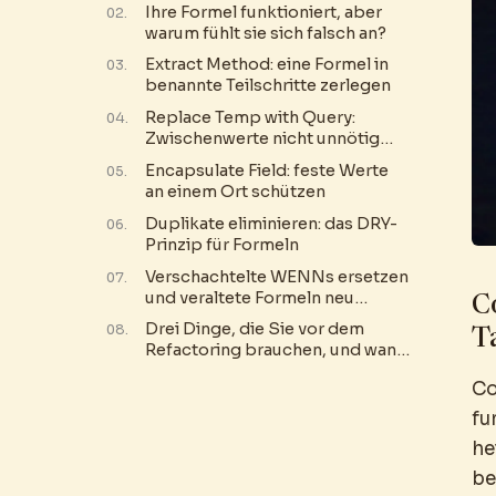
Ihre Formel funktioniert, aber
warum fühlt sie sich falsch an?
Extract Method: eine Formel in
benannte Teilschritte zerlegen
Replace Temp with Query:
Zwischenwerte nicht unnötig
aufheben
Encapsulate Field: feste Werte
an einem Ort schützen
Duplikate eliminieren: das DRY-
Prinzip für Formeln
Verschachtelte WENNs ersetzen
und veraltete Formeln neu
C
schreiben
Drei Dinge, die Sie vor dem
T
Refactoring brauchen, und wann
Sie aufhören sollten
Co
fu
he
be