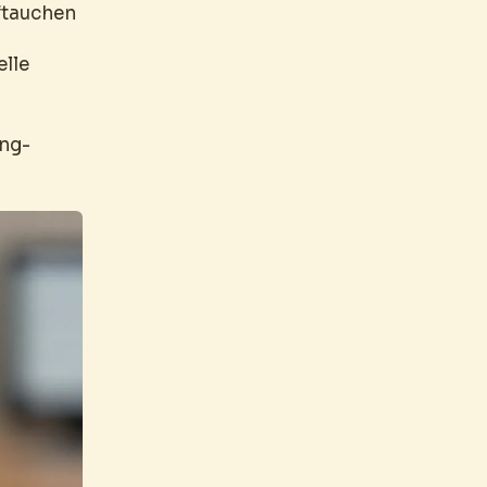
uftauchen
elle
ing-