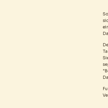
So
si
ei
Da
De
Ta
Si
se
"B
Da
Fu
Ve