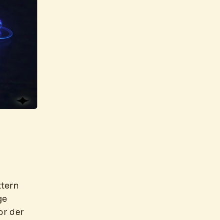
ttern
ge
or der