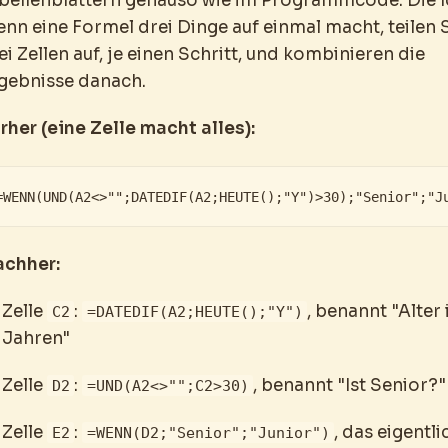
bellenblättern genauso wie im Programmcode. Die I
nn eine Formel drei Dinge auf einmal macht, teilen Si
ei Zellen auf, je einen Schritt, und kombinieren die
gebnisse danach.
rher (eine Zelle macht alles):
=WENN(UND(A2<>"";DATEDIF(A2;HEUTE();"Y")>30);"Senior";"J
chher:
Zelle
:
, benannt "Alter 
C2
=DATEDIF(A2;HEUTE();"Y")
Jahren"
Zelle
:
, benannt "Ist Senior?"
D2
=UND(A2<>"";C2>30)
Zelle
:
, das eigentli
E2
=WENN(D2;"Senior";"Junior")