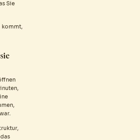
as Sie
er kommt,
sie
 öffnen
inuten,
ine
ammen,
war.
ruktur,
 das