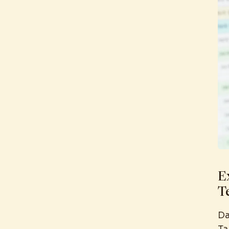
E
Te
Da