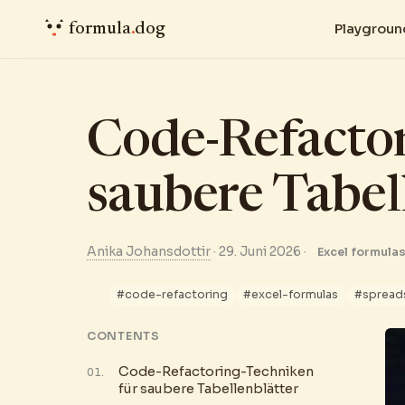
formula
.
dog
Playgroun
Code-Refactor
saubere Tabel
Anika Johansdottir
·
29. Juni 2026
·
Excel formula
#code-refactoring
#excel-formulas
#spread
CONTENTS
Code-Refactoring-Techniken
für saubere Tabellenblätter