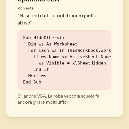
Richiesta
"Nascondi tutti i fogli tranne quello
attivo"
Sub HideOthers()

  Dim ws As Worksheet

  For Each ws In ThisWorkbook.Worksheets

    If ws.Name <> ActiveSheet.Name Then

      ws.Visible = xlSheetHidden

    End If

  Next ws

End Sub
Sì, anche VBA. La roba vecchia scuola fa
ancora girare molti uffici.