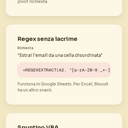
pivot richiesta.
Regex senza lacrime
Richiesta
"Estrai l'email da una cella disordinata"
=REGEXEXTRACT(A2, "[a-zA-Z0-9._+-]+@[a-z
Funziona in Google Sheets. Per Excel, Biscuit
ha un altro snack.
Spuntino VBA